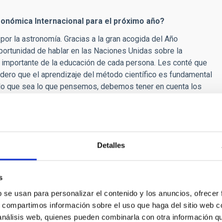
tronómica Internacional para el próximo año?
por la astronomía. Gracias a la gran acogida del Año
portunidad de hablar en las Naciones Unidas sobre la
e importante de la educación de cada persona. Les conté que
ero que el aprendizaje del método científico es fundamental
a lo que sea lo que pensemos, debemos tener en cuenta los
 y luchar contra los prejuicios. El prejuicio es una de las
a a interrogarte sobre todo y en él el prejuicio no existe, no
. Durante su crecimiento, los jóvenes deben aprender a no
Detalles
mo las universidades deben esforzarse por hacer llegar
s
b se usan para personalizar el contenido y los anuncios, ofrecer
a pura, no forma parte de las ciencias aplicadas. Con ella no
s, compartimos información sobre el uso que haga del sitio web 
n de comida. La astronomía existe para satisfacer la
 análisis web, quienes pueden combinarla con otra información q