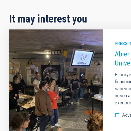
It may interest you
PRESS 
Abier
Unive
El proye
financia
sabemos
busca a
excepci
Adve