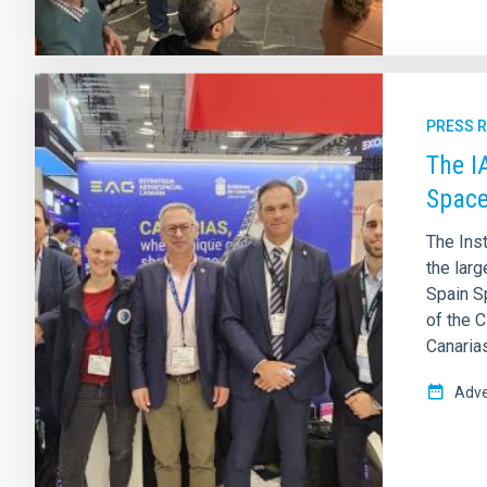
PRESS 
The I
Space
The Inst
the larg
Spain S
of the C
Canarias
Adve