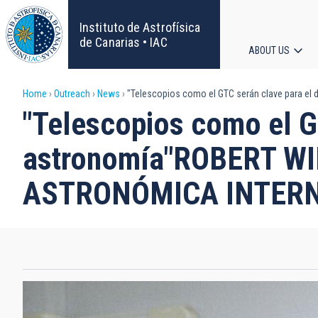
Skip
to
Instituto de Astrofísica
main
de Canarias • IAC
ABOUT US
content
Main
Breadcrumb
Home
Outreach
News
"Telescopios como el GTC serán clave para e
navigat
"Telescopios como el GT
astronomía"ROBERT W
ASTRONÓMICA INTER