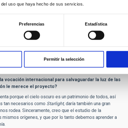
oyo viene de los ingresos procedentes de los impuestos. Es el
r del uso que haya hecho de sus servicios.
nsabilidad de divulgar la ciencia y educar al público.
 la jubilación, ¿cree que instalaciones terrestres como
Preferencias
Estadística
evo, llenar el hueco que va a dejar?
luso si el
Hubble
viviese para siempre. El
Hubble
no puede
estigaciones que desarrollan los descubrimientos del
Hubble
y
cluso si el
Hubble
continúa existiendo durante cien años
elescopio CANARIAS continúan siendo muy importantes,
Permitir la selección
ersonalmente, he tenido la oportunidad de visitar el GTC y me
da vocación internacional para salvaguardar la luz de las
nión le merece el proyecto?
enta porque el cielo oscuro es un patrimonio de todos, así
tos tan necesarios como
Starlight
, daría también una gran
 nos rodea. Sinceramente, creo que el estudio de la
s mismos orígenes, y que por lo tanto debemos aprender a
ía.