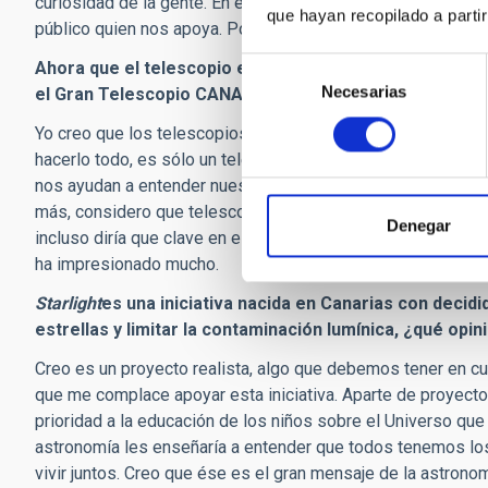
curiosidad de la gente. En este tipo de ciencia, todo el ap
que hayan recopilado a parti
público quien nos apoya. Por ello, creo que tenemos la respo
Selección
Ahora que el telescopio espacial
Hubble
está camino de
Necesarias
de
el Gran Telescopio CANARIAS (GTC) han de tomar el rel
consentimiento
Yo creo que los telescopios terrestres tienen ese hueco inc
hacerlo todo, es sólo un telescopio. Hay muchas otras inv
nos ayudan a entender nuestro Universo más aún. Así que in
más, considero que telescopios terrestres como el Gran T
Denegar
incluso diría que clave en el desarrollo de la astronomía. P
ha impresionado mucho.
Starlight
es una iniciativa nacida en Canarias con decidi
estrellas y limitar la contaminación lumínica, ¿qué opi
Creo es un proyecto realista, algo que debemos tener en cu
que me complace apoyar esta iniciativa. Aparte de proyec
prioridad a la educación de los niños sobre el Universo que
astronomía les enseñaría a entender que todos tenemos lo
vivir juntos. Creo que ése es el gran mensaje de la astronom