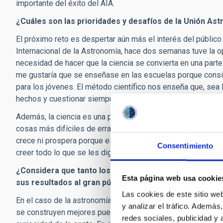
importante del éxito del AIA.
¿Cuáles son las prioridades y desafíos de la Unión As
El próximo reto es despertar aún más el interés del público 
Internacional de la Astronomía, hace dos semanas tuve la o
necesidad de hacer que la ciencia se convierta en una part
me gustaría que se enseñase en las escuelas porque consid
para los jóvenes. El método científico nos enseña que, se
hechos y cuestionar siempre los resultados conseguidos.
Además, la ciencia es una poderosa herramienta para combatir
cosas más difíciles de erradicar. El método científico te llev
crece ni prospera porque está basado en hechos infundados
Consentimiento
creer todo lo que se les diga.
¿Considera que tanto los centros de investigación co
Esta página web usa cookie
sus resultados al gran público?
Las cookies de este sitio we
En el caso de la astronomía, sí. La astronomía es una cienci
y analizar el tráfico. Ademá
se construyen mejores puentes, no se aumenta la producció
redes sociales, publicidad y