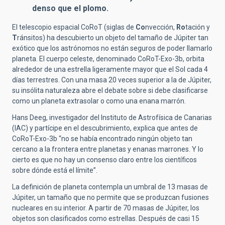
denso que el plomo.
El telescopio espacial CoRoT (siglas de
Co
nvección,
Ro
tación y
T
ránsitos) ha descubierto un objeto del tamaño de Júpiter tan
exótico que los astrónomos no están seguros de poder llamarlo
planeta. El cuerpo celeste, denominado CoRoT-Exo-3b, orbita
alrededor de una estrella ligeramente mayor que el Sol cada 4
días terrestres. Con una masa 20 veces superior a la de Júpiter,
su insólita naturaleza abre el debate sobre si debe clasificarse
como un planeta extrasolar o como una enana marrón.
Hans Deeg, investigador del Instituto de Astrofísica de Canarias
(IAC) y partícipe en el descubrimiento, explica que antes de
CoRoT-Exo-3b “no se había encontrado ningún objeto tan
cercano a la frontera entre planetas y enanas marrones. Y lo
cierto es que no hay un consenso claro entre los científicos
sobre dónde está el límite”.
La definición de planeta contempla un umbral de 13 masas de
Júpiter, un tamaño que no permite que se produzcan fusiones
nucleares en su interior. A partir de 70 masas de Júpiter, los
objetos son clasificados como estrellas. Después de casi 15