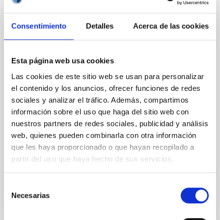
Sol, en la Real Sociedad Económica
Amigos de El País
Consentimiento
Detalles
Acerca de las cookies
En el marco del CXLVIII aniversario del nacimiento del
ilustre científico canario Blas Cabrera y Felipe, la Real
Sociedad Económica de Amigos del País de Tenerife
Esta página web usa cookies
(RSEAPT) acogerá una conferencia a cargo de
Valentín Martínez Pillet, director del Instituto de
Las cookies de este sitio web se usan para personalizar
Astrofísica de Canarias (IAC) y experto en Física
el contenido y los anuncios, ofrecer funciones de redes
Solar. La charla tendrá lugar el próximo martes 24 de
sociales y analizar el tráfico. Además, compartimos
febrero a las 18:00 horas en la sede de esta
información sobre el uso que haga del sitio web con
institución en La Laguna. Bajo el título “Viviendo con
nuestros partners de redes sociales, publicidad y análisis
una estrella: el bueno, el feo y el malo”, Martínez Pillet
web, quienes pueden combinarla con otra información
explorará la relación entre la Tierra y el Sol. La charla,
que forma parte
que les haya proporcionado o que hayan recopilado a
partir del uso que haya hecho de sus servicios.
Advertised on
02/20/2026 - 12:50:28
Selección
Necesarias
de
consentimiento