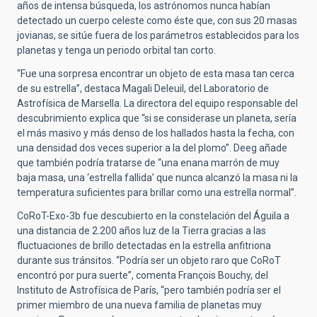
años de intensa búsqueda, los astrónomos nunca habían
detectado un cuerpo celeste como éste que, con sus 20 masas
jovianas, se sitúe fuera de los parámetros establecidos para los
planetas y tenga un periodo orbital tan corto.
“Fue una sorpresa encontrar un objeto de esta masa tan cerca
de su estrella”, destaca Magali Deleuil, del Laboratorio de
Astrofísica de Marsella. La directora del equipo responsable del
descubrimiento explica que “si se considerase un planeta, sería
el más masivo y más denso de los hallados hasta la fecha, con
una densidad dos veces superior a la del plomo”. Deeg añade
que también podría tratarse de “una enana marrón de muy
baja masa, una ‘estrella fallida’ que nunca alcanzó la masa ni la
temperatura suficientes para brillar como una estrella normal”.
CoRoT-Exo-3b fue descubierto en la constelación del Águila a
una distancia de 2.200 años luz de la Tierra gracias a las
fluctuaciones de brillo detectadas en la estrella anfitriona
durante sus tránsitos. “Podría ser un objeto raro que CoRoT
encontró por pura suerte”, comenta François Bouchy, del
Instituto de Astrofísica de París, “pero también podría ser el
primer miembro de una nueva familia de planetas muy