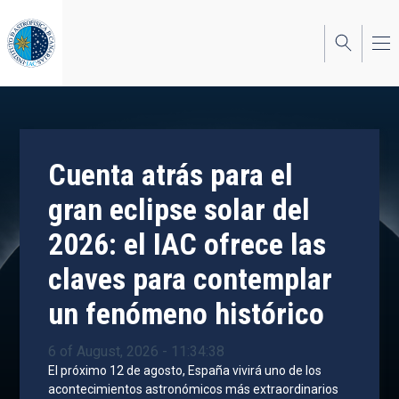
Skip
to
main
content
Cuenta atrás para el
gran eclipse solar del
2026: el IAC ofrece las
claves para contemplar
un fenómeno histórico
6 of August, 2026 - 11:34:38
El próximo 12 de agosto, España vivirá uno de los
acontecimientos astronómicos más extraordinarios