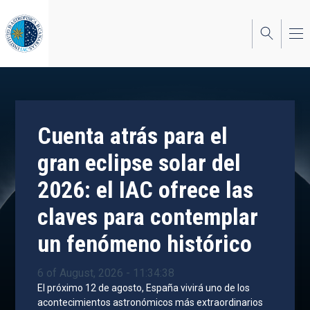
Skip
to
main
content
Cuenta atrás para el
gran eclipse solar del
2026: el IAC ofrece las
claves para contemplar
un fenómeno histórico
6 of August, 2026 - 11:34:38
El próximo 12 de agosto, España vivirá uno de los
acontecimientos astronómicos más extraordinarios