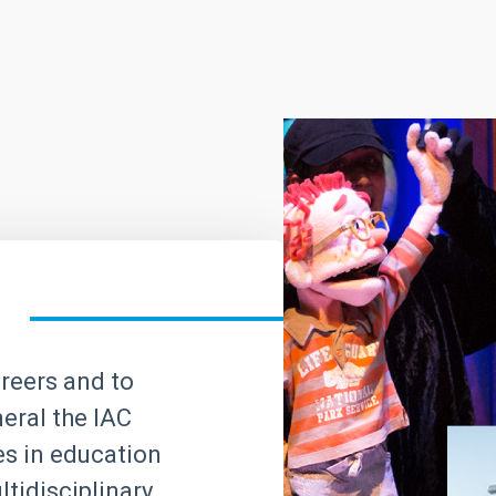
areers and to
neral the IAC
ves in education
tidisciplinary