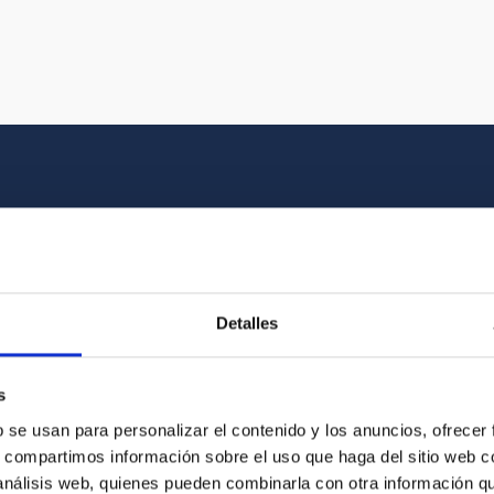
Multimedia gallery
at the beauty of the universe and the graphic h
Detalles
oto of the video you are looking for among o
s
b se usan para personalizar el contenido y los anuncios, ofrecer
s, compartimos información sobre el uso que haga del sitio web 
 análisis web, quienes pueden combinarla con otra información q