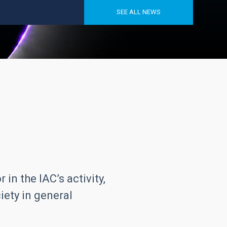
SEE ALL NEWS
in the IAC’s activity,
iety in general