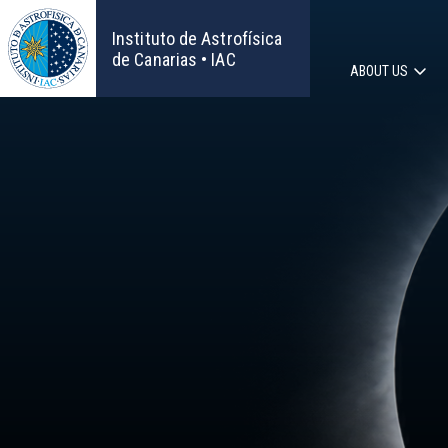
Skip
to
Instituto de Astrofísica
main
de Canarias • IAC
ABOUT US
content
Main
navigat