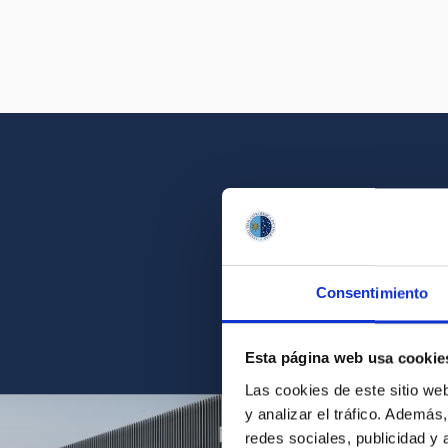
Get a close look 
Consentimiento
Find the ph
Esta página web usa cookie
Las cookies de este sitio we
y analizar el tráfico. Ademá
redes sociales, publicidad y