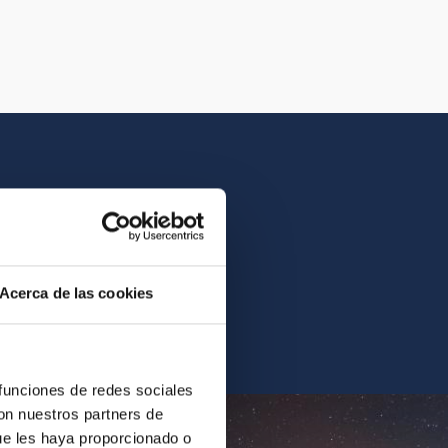
istory of the IAC.
Acerca de las cookies
ur archives.
 funciones de redes sociales
con nuestros partners de
ue les haya proporcionado o