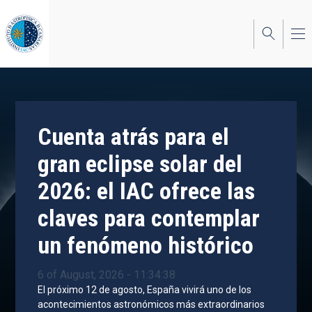
Skip
to
main
content
Cuenta atrás para el
gran eclipse solar del
2026: el IAC ofrece las
claves para contemplar
un fenómeno histórico
6 of August, 2026 - 11:34:38
El próximo 12 de agosto, España vivirá uno de los
acontecimientos astronómicos más extraordinarios