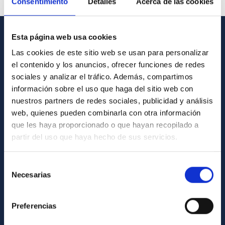
Consentimiento
Detalles
Acerca de las cookies
Esta página web usa cookies
GENERAL INFORMATION
Las cookies de este sitio web se usan para personalizar
el contenido y los anuncios, ofrecer funciones de redes
Contact
sociales y analizar el tráfico. Además, compartimos
How to get to the IAC
información sobre el uso que haga del sitio web con
List of personnel
nuestros partners de redes sociales, publicidad y análisis
web, quienes pueden combinarla con otra información
Library
que les haya proporcionado o que hayan recopilado a
General register
partir del uso que haya hecho de sus servicios.
ABOUT THE IAC
Selección
Necesarias
de
Legislation
consentimiento
Transparency
Preferencias
Code of ethics and anti-fraud policy