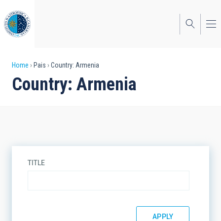
Skip
to
main
content
Breadcrumb
Home
Pais
Country: Armenia
Country: Armenia
TITLE