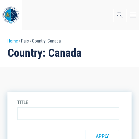
Skip
to
main
content
Breadcrumb
Home
Pais
Country: Canada
Country: Canada
TITLE