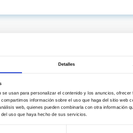
Detalles
s
b se usan para personalizar el contenido y los anuncios, ofrecer
s, compartimos información sobre el uso que haga del sitio web 
C
IAC PORTAL
 análisis web, quienes pueden combinarla con otra información q
Sitemap
r del uso que haya hecho de sus servicios.
ncy
Privacy policy