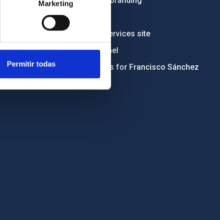
Institutional branding
Marketing
RSS
Electronic services site
Ethics channel
Permitir todas
Condolences for Francisco Sánchez