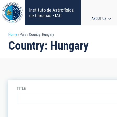
Skip
to
Instituto de Astrofísica
main
de Canarias • IAC
ABOUT US
content
Main
Breadcrumb
Home
Pais
Country: Hungary
navigat
Country: Hungary
TITLE