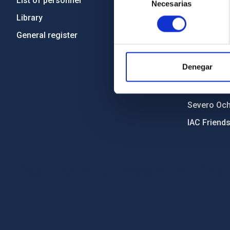
List of personnel
Code of eth
Necesarias
de
consentimiento
Library
Gender equa
General register
Environment
Forever IA
Denegar
IAC Projec
External fu
Severo Oc
IAC Friend
PostFooter > Newsletter link