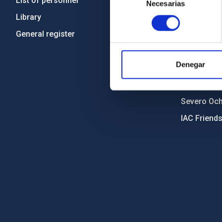
List of personnel
Code of eth
Necesarias
de
consentimiento
Library
Gender equa
General register
Environment
Forever IA
Denegar
IAC Projec
External fu
Severo Oc
IAC Friend
PostFooter > Newsletter link