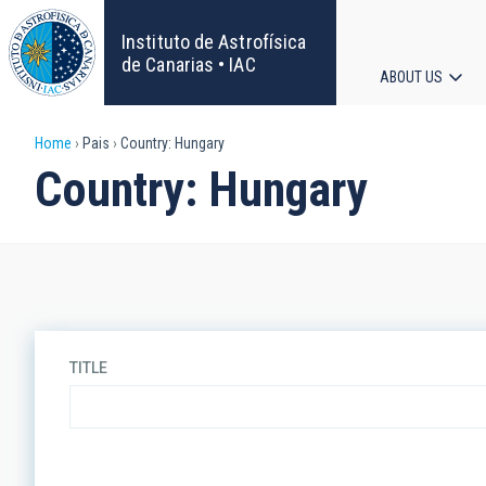
Skip
to
Instituto de Astrofísica
main
de Canarias • IAC
ABOUT US
content
Main
Breadcrumb
Home
Pais
Country: Hungary
navigat
Country: Hungary
TITLE