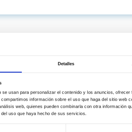
Detalles
s
b se usan para personalizar el contenido y los anuncios, ofrecer
s, compartimos información sobre el uso que haga del sitio web 
C
IAC PORTAL
 análisis web, quienes pueden combinarla con otra información q
Sitemap
r del uso que haya hecho de sus servicios.
ncy
Privacy policy