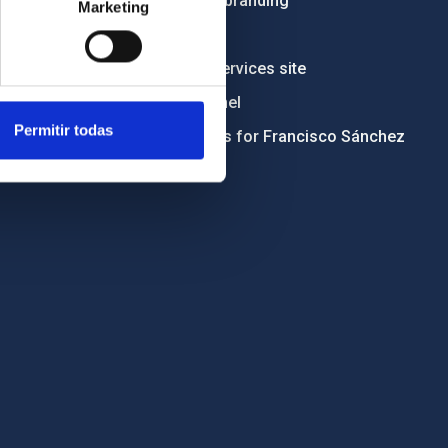
Institutional branding
Marketing
RSS
Electronic services site
Ethics channel
Permitir todas
Condolences for Francisco Sánchez