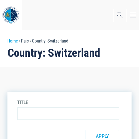
Skip
to
main
content
Breadcrumb
Home
Pais
Country: Switzerland
Country: Switzerland
TITLE