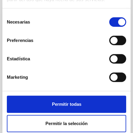
Selección
Convenio entre University of Turku, Finland,
Necesarias
de
y el Instituto de Astrofísica de Canarias
consentimiento
para la operación del Telescopio Óptico
Preferencias
Nórdico en el Observatorio del Roque de
los Muchachos en La Palma
Estadística
El objeto del Convenio es la operación del NOT en el
ORM, La Palma, en los términos y condiciones que se
establecen en el Artículo 3 del Protocolo del Tratado
Marketing
Internacional y las que se contemplan en
In-force date
06/18/2020
-
05/16/2032
In force
Permitir todas
Permitir la selección