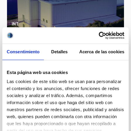
INT
Isaac Newton Telescope
Telescope
Imaging
Spectrograph
Nocturnal
Ø 250.00 cm
Consentimiento
Detalles
Acerca de las cookies
STATUS
Esta página web usa cookies
IN FORCE
Las cookies de este sitio web se usan para personalizar
GEOGRAPHIC SCOPE
EUROPEAN
el contenido y los anuncios, ofrecer funciones de redes
sociales y analizar el tráfico. Además, compartimos
información sobre el uso que haga del sitio web con
nuestros partners de redes sociales, publicidad y análisis
web, quienes pueden combinarla con otra información
que les haya proporcionado o que hayan recopilado a
It may interest you
partir del uso que haya hecho de sus servicios.