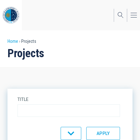
Skip
to
main
content
Breadcrumb
Home
Projects
Projects
TITLE
TYPE
STATE