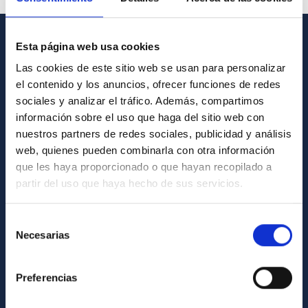
Esta página web usa cookies
GENERAL INFORMATION
Las cookies de este sitio web se usan para personalizar
Contact
el contenido y los anuncios, ofrecer funciones de redes
sociales y analizar el tráfico. Además, compartimos
How to get to the IAC
información sobre el uso que haga del sitio web con
List of personnel
nuestros partners de redes sociales, publicidad y análisis
web, quienes pueden combinarla con otra información
Library
que les haya proporcionado o que hayan recopilado a
General register
partir del uso que haya hecho de sus servicios.
ABOUT THE IAC
Selección
Necesarias
de
Legislation
consentimiento
Transparency
Preferencias
Code of ethics and anti-fraud policy