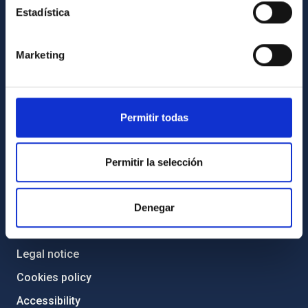
Gender equality and diversity
Estadística
Environment and Sustainability
Forever IAC
Marketing
IAC Projects
External funding
Permitir todas
Severo Ochoa Programme
IAC Friends
Permitir la selección
IAC PORTAL
Sitemap
Denegar
Privacy policy
Legal notice
Cookies policy
Accessibility