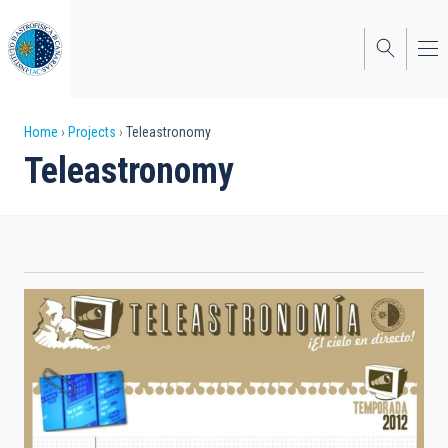
Skip
to
main
content
Breadcrumb
Home
Projects
Teleastronomy
Teleastronomy