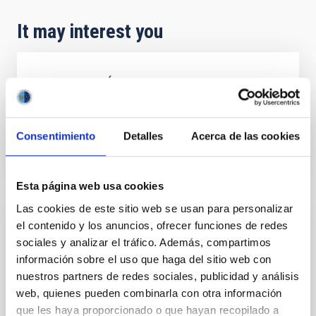
It may interest you
ASTRONOMÍA CIUDADANA
Closed
Consentimiento
Detalles
Acerca de las cookies
Esta página web usa cookies
Las cookies de este sitio web se usan para personalizar
20 años de Astronomía en Canarias
el contenido y los anuncios, ofrecer funciones de redes
sociales y analizar el tráfico. Además, compartimos
(Only in Spanish) Inauguración de la exposición "20
información sobre el uso que haga del sitio web con
años de Astronomía en La Palma" 12 Nov. 1999 Esta
nuestros partners de redes sociales, publicidad y análisis
Exposición, organizada por el Instituto de Astrofísica
web, quienes pueden combinarla con otra información
de Canarias con la financiación de la Comisión
que les haya proporcionado o que hayan recopilado a
Interministerial de Ciencia y Tecnología y la