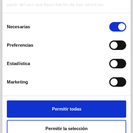
colaboración del Excmo. Cabildo Insular de La
partir del uso que haya hecho de sus servicios.
Palma,conmemora el vigésimo aniversario de la
firma de
Selección
Necesarias
de
MARIA CARMEN PUERTO VARELA
consentimiento
Closed
Preferencias
Estadística
Marketing
¿Cuánto mide el Universo?
MARIA CARMEN PUERTO VARELA
Closed
Permitir todas
Permitir la selección