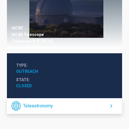
IAC80
IAC80 Telescope
Telescope
Ø 82.00 cm
TYPE
OUTREACH
STATE
CLOSED
Teleastronomy