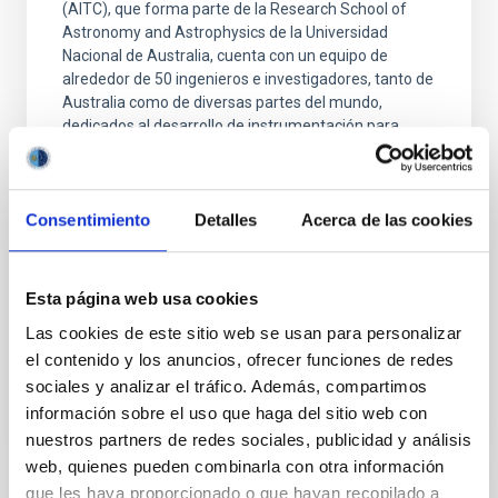
(AITC), que forma parte de la Research School of
Astronomy and Astrophysics de la Universidad
Nacional de Australia, cuenta con un equipo de
alrededor de 50 ingenieros e investigadores, tanto de
Australia como de diversas partes del mundo,
dedicados al desarrollo de instrumentación para
telescopios
Dr.
Noelia Martinez
Consentimiento
Detalles
Acerca de las cookies
Australian National University
Aula
Esta página web usa cookies
25 Sep 2023 - 10:00 Europe/London
Las cookies de este sitio web se usan para personalizar
Past
el contenido y los anuncios, ofrecer funciones de redes
sociales y analizar el tráfico. Además, compartimos
información sobre el uso que haga del sitio web con
TALK VIDEO
nuestros partners de redes sociales, publicidad y análisis
web, quienes pueden combinarla con otra información
que les haya proporcionado o que hayan recopilado a