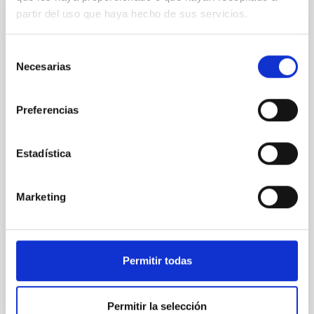
partir del uso que haya hecho de sus servicios.
MOONS@VLT
MOONS is a 0.8 to 1.8 microns multi-object
Selección
spectrometer for the Nasmyth focus of UT1 that is
Necesarias
de
being built by a consortium led by the UK-ATC. The
consentimiento
instrument is fibre fed, has a multiplex of 1000 and
covers a total field of 25 arc minutes in diameter with
Preferencias
a high transmission. There are two spectral resolving
powers, ~4000 spanning the full wavelength
Estadística
Dr.
Peter Hammersley
ESO
Marketing
Pleyades
7 Sep 2023 - 10:30 Europe/London
Permitir todas
Past
Permitir la selección
TALK VIDEO