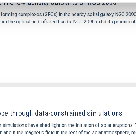
: The low-density outskirts of NGC 2090
ar-forming complexes (SFCs) in the nearby spiral galaxy NGC 209
m the optical and infrared bands. NGC 2090 exhibits prominent s
1
rope through data-constrained simulations
 simulations have shed light on the initiation of solar eruptio
 about the magnetic field in the rest of the solar atmosphere, mo