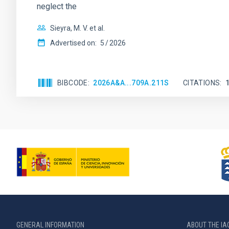
neglect the
Sieyra, M. V. et al.
Advertised on:
5
2026
BIBCODE
2026A&A...709A.211S
CITATIONS
GENERAL INFORMATION
ABOUT THE IA