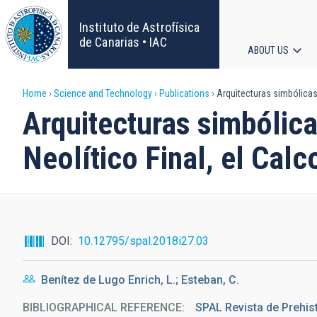
Skip
to
Instituto de Astrofísica
main
de Canarias • IAC
ABOUT US
content
Main
Breadcrumb
Home
Science and Technology
Publications
Arquitecturas simbólicas 
navigat
Arquitecturas simbólic
Neolítico Final, el Calc
DOI
10.12795/spal.2018i27.03
Benítez de Lugo Enrich, L.; Esteban, C.
BIBLIOGRAPHICAL REFERENCE
SPAL Revista de Prehis