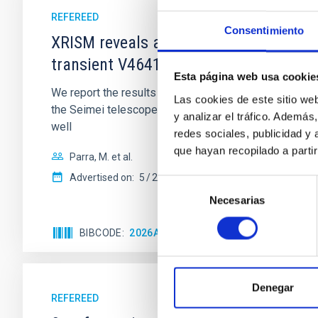
REFEREED
Consentimiento
XRISM reveals a variable, multi-phase 
transient V4641 Sgr
Esta página web usa cookie
We report the results of a simultaneous X-ray and op
Las cookies de este sitio we
the Seimei telescope during a low-luminosity phase to
y analizar el tráfico. Ademá
well
redes sociales, publicidad y
que hayan recopilado a parti
Parra, M. et al.
Advertised on:
5
2026
Selección
Necesarias
de
consentimiento
BIBCODE
2026A&A...710A..28P
CITATIONS
4
Denegar
REFEREED