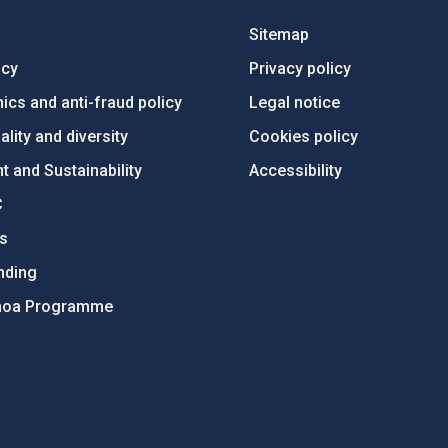
Sitemap
ncy
Privacy policy
ics and anti-fraud policy
Legal notice
lity and diversity
Cookies policy
 and Sustainability
Accessibility
C
ts
nding
hoa Programme
s