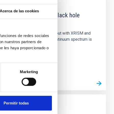
Acerca de las cookies
 obscured outburst of black hole
nary (BH XRB) V4641 Sgr, carried out with XRISM and
 funciones de redes sociales
inosity of 10 34 erg s −1, the continuum spectrum is
con nuestros partners de
ue les haya proporcionado o
Marketing
Permitir todas