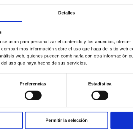
Detalles
outflow-inflow structure during the 2024 X-ray
s
tical spectroscopy campaign on the Galactic black hole X-ray bi
b se usan para personalizar el contenido y los anuncios, ofrecer
ward the end of its 2024 outburst. Despite a very low X-ray lum
s, compartimos información sobre el uso que haga del sitio web 
 análisis web, quienes pueden combinarla con otra información q
r del uso que haya hecho de sus servicios.
Preferencias
Estadística
Permitir la selección