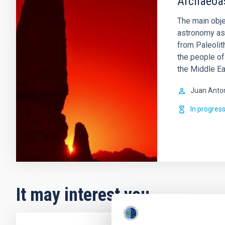
Archaeoa
The main obje
astronomy as 
from Paleolit
the people of
the Middle Ea
Juan Anto
In progres
It may interest you