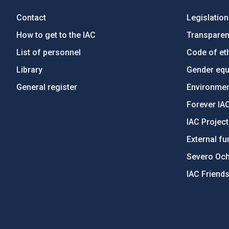
Contact
Legislation
How to get to the IAC
Transpare
List of personnel
Code of eth
Library
Gender equa
General register
Environment
Forever IA
IAC Projec
External fu
Severo Oc
IAC Friend
PostFooter > Newsletter link