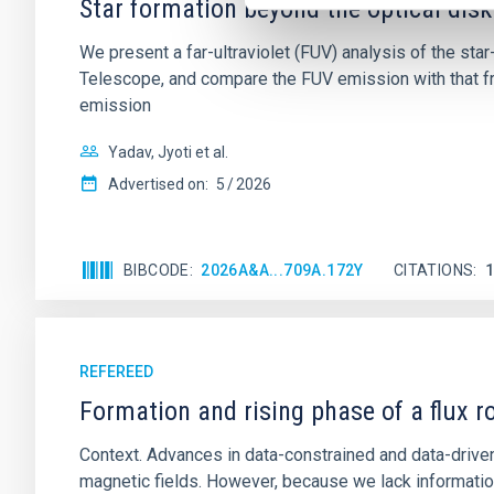
Star formation beyond the optical disk
We present a far-ultraviolet (FUV) analysis of the st
Telescope, and compare the FUV emission with that fro
emission
Yadav, Jyoti et al.
Advertised on:
5
2026
BIBCODE
2026A&A...709A.172Y
CITATIONS
REFEREED
Formation and rising phase of a flux 
Context. Advances in data-constrained and data-driven
magnetic fields. However, because we lack information