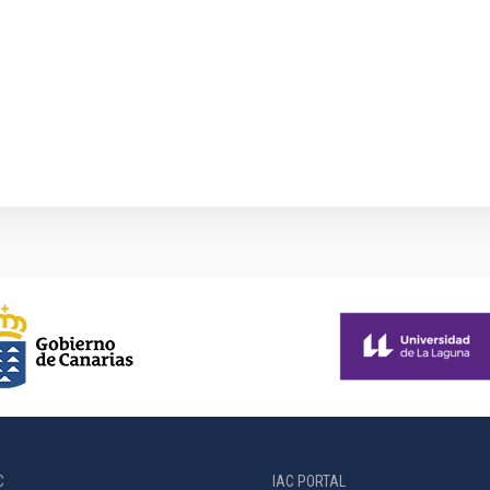
1
C
IAC PORTAL