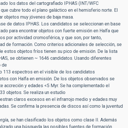
 usado los datos del cartografiado IPHAS (INT/WFC
que cubre todo el plano galáctico en el hemisferio norte. El
ar objetos muy jóvenes de baja masa.
ase de datos IPHAS. Los candidatos se seleccionan en base
zado para encontrar objetos con fuerte emisión en Halfa que
 por actividad cromosférica, y que son, por tanto,
dad de formación. Como criterios adicionales de selección, se
 estos objetos fríos tienen su pico de emisión. De la lista
IPHAS, se obtienen ~ 1646 candidatos. Usando diferentes
o de
o 113 espectros en el visible de los candidatos
jetos con Halfa en emisión. De los objetos observados se
rte accreción y edades <5 Myr. Se ha complementado el
33 objetos. Se realiza un estudio
uestran claros excesos en el infrarrojo medio y edades muy
das. Se confirma la presencia de discos así como la juventud
ergía, se han clasificado los objetos como clase II. Además
ealizado una búsqueda las posibles fuentes de formación