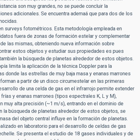
 distancia son muy grandes, no se puede concluir la
ciones adicionales. Se encuentra ademaá que para dos de los
nocidas.
es en surveys fotométricos. Esta metodología empleada en
idatos fuera de zonas de formación estelar y complementar
s de las mismas, obteniendo nueva información sobre
contrar estos objetos y estudiar sus propiedades es pues
 también la búsqueda de planetas alrededor de estos objetos.
ía limita la aplicación de la técnica Doppler para la
cas donde las estrellas de muy baja masa y enanas marrones
forman a partir de un disco circumestelar en las primeras
esarrollo de una celda de gas en el infrarrojo permite extender
 frías y enanas marrones (tipos espectrales K, L y M),
n muy alta precisión (~1 m/s), entrando en el dominio de
n la búsqueda de planetas alrededor de estos objetos, se
asa del objeto central influye en la formación de planetas.
ealizado en laboratorio para el desarrollo de celdas de gas
 echelle. Se presenta el estudio de 18 gases individuales y de