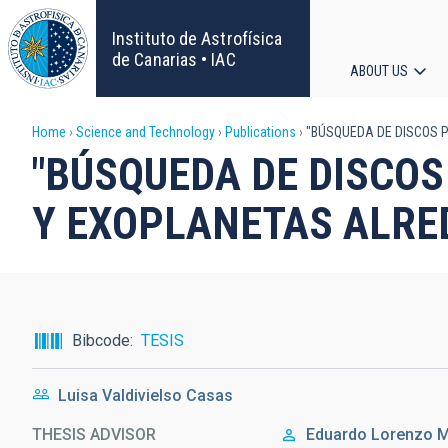
Skip
to
Instituto de Astrofísica
main
de Canarias • IAC
ABOUT US
content
Main
Breadcrumb
Home
Science and Technology
Publications
"BÚSQUEDA DE DISCOS 
navigat
"BÚSQUEDA DE DISCO
Y EXOPLANETAS ALRE
Bibcode
TESIS
Luisa Valdivielso Casas
THESIS ADVISOR
Eduardo Lorenzo
M