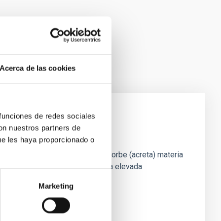
Acerca de las cookies
 funciones de redes sociales
con nuestros partners de
EW
ue les haya proporcionado o
 estrella de neutrones, que absorbe (acreta) materia
stemas persistentes muestran una elevada
Marketing