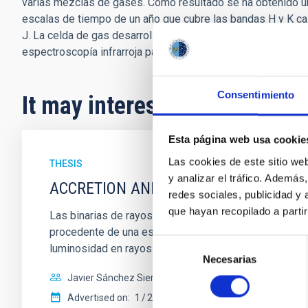
varias mezclas de gases. Como resultado se ha obtenido 
escalas de tiempo de un año que cubre las bandas H y K c
J. La celda de gas desarrollada, supone un avance en el esta
espectroscopía infrarroja para la búsqueda y caracterizació
Consentimiento
It may interest you
Esta página web usa cookie
Las cookies de este sitio we
THESIS
y analizar el tráfico. Ademá
ACCRETION AND OUTFLOWS IN LOW MA
redes sociales, publicidad y
que hayan recopilado a parti
Las binarias de rayos X son sistemas formados por un
procedente de una estrella donante. Estos sistemas p
Selección
luminosidad en rayos X de
Necesarias
de
consentimiento
Javier Sánchez Sierras
Advertised on:
1
2025