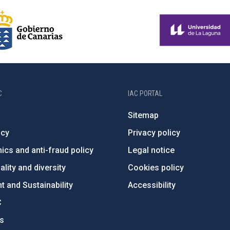
C
IAC PORTAL
Sitemap
ncy
Privacy policy
ics and anti-fraud policy
Legal notice
lity and diversity
Cookies policy
 and Sustainability
Accessibility
C
ts