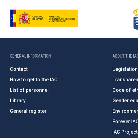
GENERAL INFORMATION
ABOUT THE IA
Contact
Legislation
How to get to the IAC
Transpare
List of personnel
Code of eth
Library
Gender equa
General register
Environment
Forever IA
IAC Projec