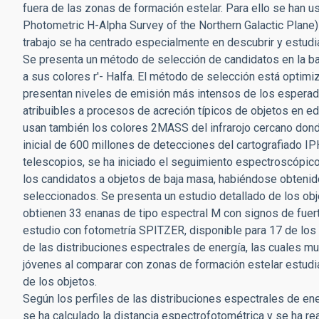
fuera de las zonas de formación estelar. Para ello se han
Photometric H-Alpha Survey of the Northern Galactic Plane) 
trabajo se ha centrado especialmente en descubrir y estudi
Se presenta un método de selección de candidatos en la b
a sus colores r'- Halfa. El método de selección está optimi
presentan niveles de emisión más intensos de los esperados
atribuibles a procesos de acreción típicos de objetos en e
usan también los colores 2MASS del infrarojo cercano donde
inicial de 600 millones de detecciones del cartografiado 
telescopios, se ha iniciado el seguimiento espectroscópic
los candidatos a objetos de baja masa, habiéndose obtenid
seleccionados. Se presenta un estudio detallado de los ob
obtienen 33 enanas de tipo espectral M con signos de fue
estudio con fotometría SPITZER, disponible para 17 de los 
de las distribuciones espectrales de energía, las cuales m
jóvenes al comparar con zonas de formación estelar estudia
de los objetos.
Según los perfiles de las distribuciones espectrales de en
se ha calculado la distancia espectrofotométrica y se ha r