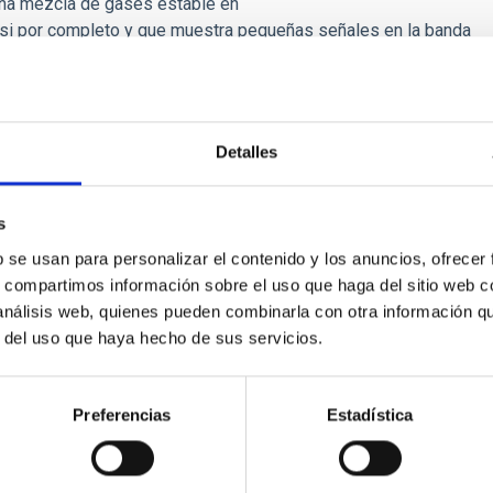
una mezcla de gases estable en
asi por completo y que muestra pequeñas señales en la banda
do de la técnica y amplía la ventana para la investigación en
n de exoplanetas.
Detalles
s
b se usan para personalizar el contenido y los anuncios, ofrecer
s, compartimos información sobre el uso que haga del sitio web 
SS X-RAY BINARIES: THE NEAR-INFRARED VI
 análisis web, quienes pueden combinarla con otra información q
r del uso que haya hecho de sus servicios.
 objeto compacto, ya sea un agujero negro de masa estelar o una
ueden clasificarse en función de su emisión en rayos X: los si
Preferencias
Estadística