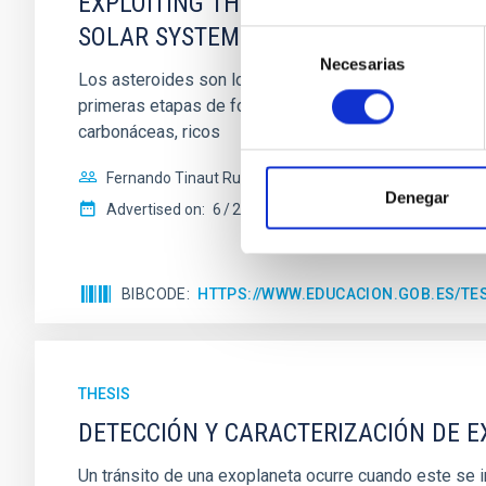
EXPLOITING THE NEAR-ULTRAVIOLET A
SOLAR SYSTEM
Selección
Necesarias
de
Los asteroides son los escombros resultantes de la fo
consentimiento
primeras etapas de formación de nuestro sistema plane
carbonáceas, ricos
Fernando Tinaut Ruano
Denegar
Advertised on:
6
2024
BIBCODE
HTTPS://WWW.EDUCACION.GOB.ES/T
THESIS
DETECCIÓN Y CARACTERIZACIÓN DE 
Un tránsito de una exoplaneta ocurre cuando este se int