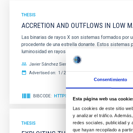
THESIS
ACCRETION AND OUTFLOWS IN LOW MA
Las binarias de rayos X son sistemas formados por un
procedente de una estrella donante. Estos sistemas p
luminosidad en rayos X de
Javier Sánchez Sierras
Advertised on:
1
2025
Consentimiento
BIBCODE
HTTPS://WWW.EDUCACION.GOB.ES/T
Esta página web usa cookie
Las cookies de este sitio we
y analizar el tráfico. Ademá
redes sociales, publicidad y
THESIS
que hayan recopilado a parti