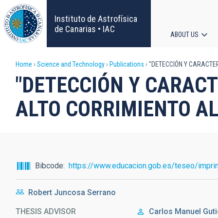
Skip
to
Instituto de Astrofísica
main
de Canarias • IAC
ABOUT US
content
Main
Breadcrumb
Home
Science and Technology
Publications
"DETECCIÓN Y CARACTER
navigat
"DETECCIÓN Y CARACT
ALTO CORRIMIENTO AL
Bibcode
https://www.educacion.gob.es/teseo/impri
Robert Juncosa Serrano
THESIS ADVISOR
Carlos Manuel
Guti