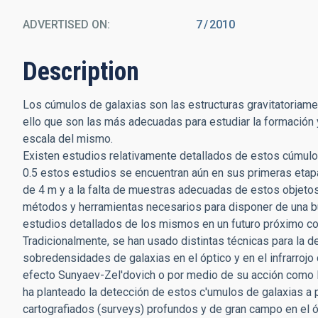
ADVERTISED ON:
7
2010
Description
Los cúmulos de galaxias son las estructuras gravitatoriame
ello que son las más adecuadas para estudiar la formación y 
escala del mismo.
Existen estudios relativamente detallados de estos cúmulos a
0.5 estos estudios se encuentran aún en sus primeras etapas
de 4 m y a la falta de muestras adecuadas de estos objeto
métodos y herramientas necesarios para disponer de una bu
estudios detallados de los mismos en un futuro próximo c
Tradicionalmente, se han usado distintas técnicas para la
sobredensidades de galaxias en el óptico y en el infrarrojo 
efecto Sunyaev-Zel'dovich o por medio de su acción como le
ha planteado la detección de estos c'umulos de galaxias a p
cartografiados (surveys) profundos y de gran campo en el ópt