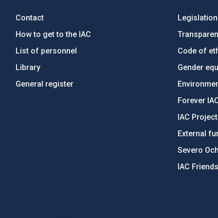
Contact
Legislation
How to get to the IAC
Transpare
List of personnel
Code of eth
Library
Gender equa
General register
Environment
Forever IA
IAC Projec
External fu
Severo Oc
IAC Friend
PostFooter > Newsletter link