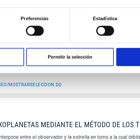
S A DIAGNOSTIC TOOL FOR THE COMPOSITION
Preferencias
Estadística
rmación planetaria en el Sistema Solar, por lo que su estudio n
tario. De entre ellos, los primitivos son aquellos con espectro
Permitir la selección
ESEO/MOSTRARSELECCION.DO
EXOPLANETAS MEDIANTE EL MÉTODO DE LOS 
erpone entre el observador y la estrella en torno a la cual órbita