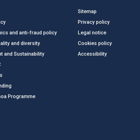
Sitemap
ncy
Privacy policy
ics and anti-fraud policy
Legal notice
lity and diversity
Cookies policy
 and Sustainability
Accessibility
C
ts
nding
hoa Programme
s