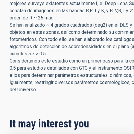
mejores surveys existentes actualmente1, el Deep Lens S
constan de imágenes en las bandas B,R, I y K, y B, V,R, I y 
orden de R ~ 26 mag.
Se han analizado ~ 4 grados cuadrados (deg2) en el DLS y 
objetos en estas zonas, así como determinado su corrimien
fotométricos. Con todo ello, se han elaborado los catálog
algoritmos de detección de sobredensidades en el plano (al
cúmulos a z > 0.5.
Consideramos este estudio como un primer paso para la co
0.5 para estudios detallados con GTC y el instrumento OSIR
ellos para determinar parámetros estructurales, dinámicos,
igualmente, restringir diversos parámetros cosmológicos, c
del Universo.
It may interest you