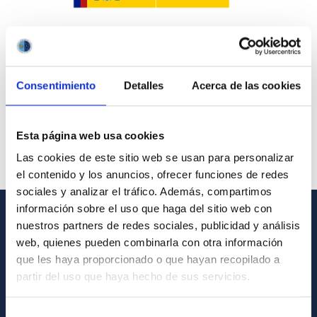
Consentimiento
Detalles
Acerca de las cookies
Esta página web usa cookies
Las cookies de este sitio web se usan para personalizar
el contenido y los anuncios, ofrecer funciones de redes
sociales y analizar el tráfico. Además, compartimos
información sobre el uso que haga del sitio web con
nuestros partners de redes sociales, publicidad y análisis
GENERAL INFORMATION
web, quienes pueden combinarla con otra información
que les haya proporcionado o que hayan recopilado a
Contact
partir del uso que haya hecho de sus servicios.
How to get to the IAC
List of personnel
Selección