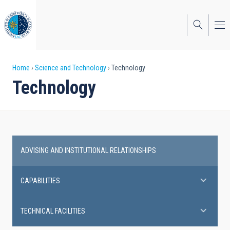
Skip
to
main
content
Breadcrumb
Home
Science and Technology
Technology
Technology
ADVISING AND INSTITUTIONAL RELATIONSHIPS
Technology
CAPABILITIES
TECHNICAL FACILITIES