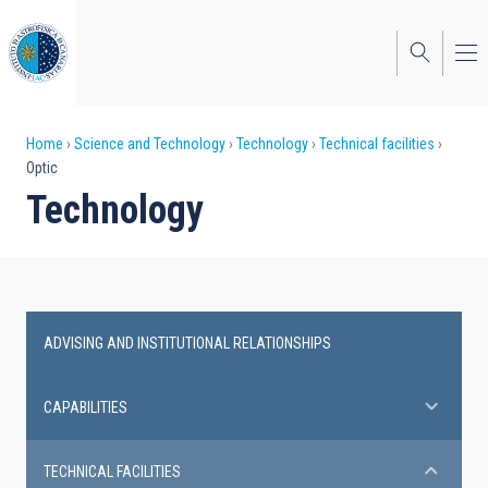
Skip
to
main
content
Breadcrumb
Home
Science and Technology
Technology
Technical facilities
Optic
Technology
ADVISING AND INSTITUTIONAL RELATIONSHIPS
Technical
facilities
CAPABILITIES
TECHNICAL FACILITIES