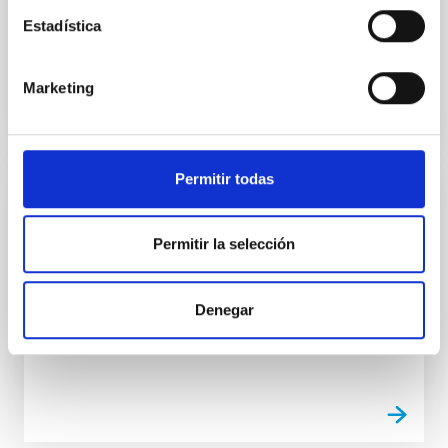
construction of optical fibre bundles for astronomical
Estadística
instrumentation.
Marketing
Permitir todas
Optical Coating Laboratory
Permitir la selección
The Optical Coating Laboratory is used for depositing
thin films onto optical surfaces
José Luís
Rasilla Piñeiro
Denegar
Roberto
López López