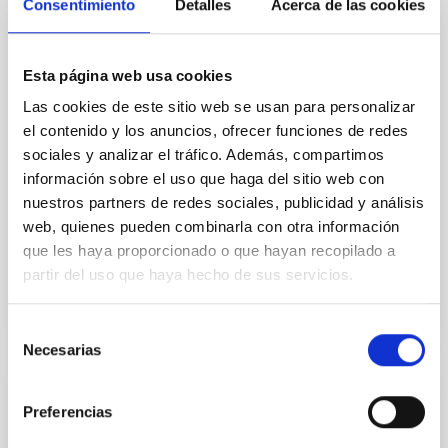
Consentimiento
Detalles
Acerca de las cookies
Optics Laboratory
Esta página web usa cookies
The Optics Laboratory is specialized in the realization
of all type of optical measurements, alignment and
Las cookies de este sitio web se usan para personalizar
integration of instruments, prototype tests and
el contenido y los anuncios, ofrecer funciones de redes
characterization of components and optical systems
sociales y analizar el tráfico. Además, compartimos
in general.
información sobre el uso que haga del sitio web con
nuestros partners de redes sociales, publicidad y análisis
José Luís
Rasilla Piñeiro
web, quienes pueden combinarla con otra información
Roberto
López López
que les haya proporcionado o que hayan recopilado a
partir del uso que haya hecho de sus servicios.
Selección
Necesarias
de
consentimiento
Fibre Optics Laboratory
Preferencias
The Fibre Optics Laboratory is used for the