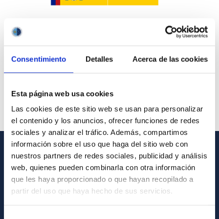
Consentimiento
Detalles
Acerca de las cookies
Esta página web usa cookies
Las cookies de este sitio web se usan para personalizar
el contenido y los anuncios, ofrecer funciones de redes
sociales y analizar el tráfico. Además, compartimos
información sobre el uso que haga del sitio web con
nuestros partners de redes sociales, publicidad y análisis
GENERAL INFORMATION
web, quienes pueden combinarla con otra información
que les haya proporcionado o que hayan recopilado a
Contact
partir del uso que haya hecho de sus servicios.
How to get to the IAC
List of personnel
Selección