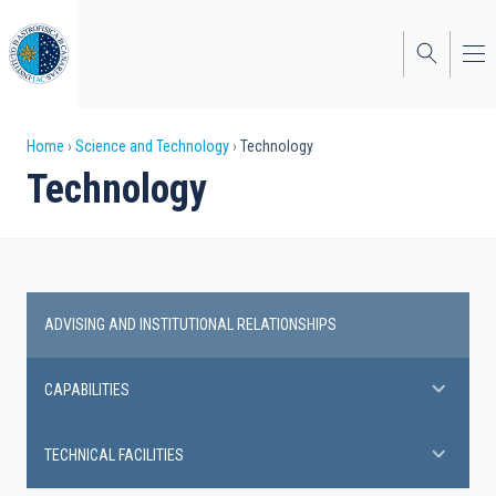
Skip
to
main
content
Breadcrumb
Home
Science and Technology
Technology
Technology
ADVISING AND INSTITUTIONAL RELATIONSHIPS
Technology
CAPABILITIES
TECHNICAL FACILITIES