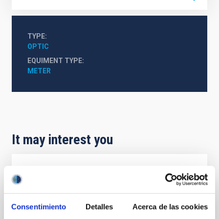
TYPE
OPTIC
EQUIMENT TYPE
METER
It may interest you
ATOS 5
El escáner 3D ATOS 5 es un digitador óptico de alta
resolución que proporciona rápidamente datos de
Consentimiento
Detalles
Acerca de las cookies
medición tridimensionales precisos. Este sistema