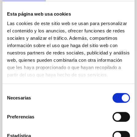
ofrece ventajas para medir superficies reflectantes y
objetos con hendiduras. Proyecta patrones de
Esta página web usa cookies
franjas precisos sobre la superficie del objeto y son
capturados por dos cámaras. Dado que las
Las cookies de este sitio web se usan para personalizar
el contenido y los anuncios, ofrecer funciones de redes
sociales y analizar el tráfico. Además, compartimos
información sobre el uso que haga del sitio web con
nuestros partners de redes sociales, publicidad y análisis
web, quienes pueden combinarla con otra información
que les haya proporcionado o que hayan recopilado a
partir del uso que haya hecho de sus servicios.
Automatic positioners
Dentro del laboratorio de óptica existen diferentes
Selección
posicionadores que pueden ser controlados
Necesarias
de
remotamente. Se puieden dividir en tres grandes
consentimiento
grupos: Rotadores, Mesas de traslación y
micrómetros. Proceden de diferentes casas y por
Preferencias
tanto tienen diferentes controladores pero el
software de control cara al usuario es similar. En la
siguiente tabla se
Estadística