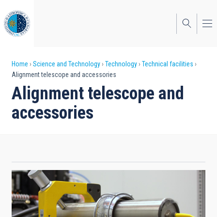
Skip
to
main
content
Breadcrumb
Home
Science and Technology
Technology
Technical facilities
Alignment telescope and accessories
Alignment telescope and
accessories