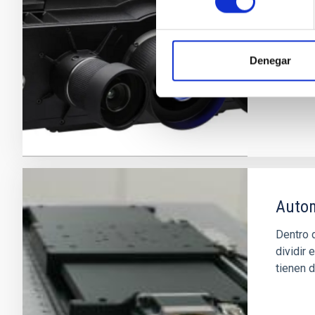
tridime
Proyect
Denegar
Autom
Dentro 
dividir
tienen d