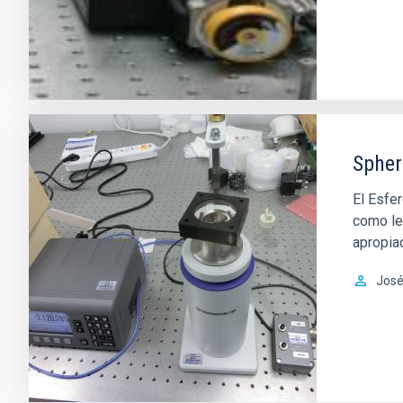
Sphe
El Esfe
como len
apropiad
José