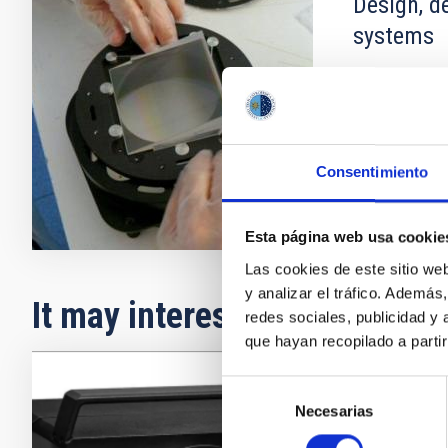
Design, d
systems
The IAC Techn
complete opt
manufacturing 
Consentimiento
Esta página web usa cookie
Las cookies de este sitio we
y analizar el tráfico. Ademá
It may interest you
redes sociales, publicidad y
que hayan recopilado a parti
Selección
ATOS
Necesarias
de
consentimiento
El escá