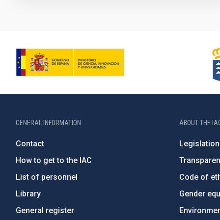
GENERAL INFORMATION
ABOUT THE IA
Contact
Legislation
How to get to the IAC
Transpare
List of personnel
Code of eth
Library
Gender equa
General register
Environment