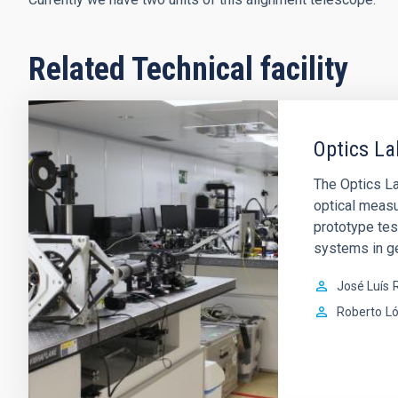
Related Technical facility
Optics La
The Optics Lab
optical measu
prototype tes
systems in ge
José Luís
R
Roberto
L