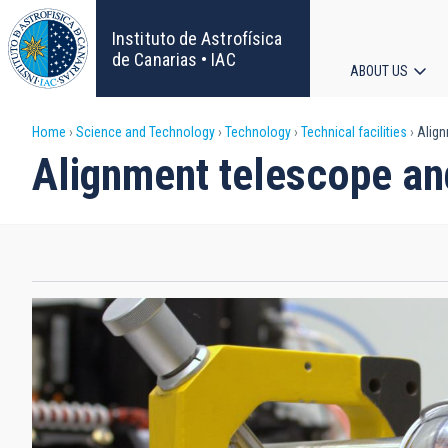
Skip
to
Instituto de Astrofísica
main
de Canarias • IAC
ABOUT US
content
Main
Breadcrumb
Home
Science and Technology
Technology
Technical facilities
Align
navigat
Alignment telescope an