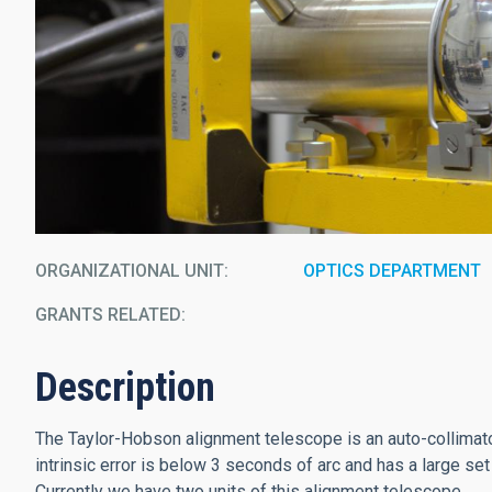
ORGANIZATIONAL UNIT
OPTICS DEPARTMENT
GRANTS RELATED:
Description
The Taylor-Hobson alignment telescope is an auto-collimato
intrinsic error is below 3 seconds of arc and has a large set
Currently we have two units of this alignment telescope.