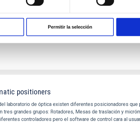
nsionales precisos. Este sistema ofrece ventajas para medir supe
a patrones de franjas precisos sobre la superficie del objeto y
Permitir la selección
atic positioners
del laboratorio de óptica existen diferentes posicionadores qu
 en tres grandes grupos: Rotadores, Mesas de traslación y micró
iferentes controladores pero el software de control cara al usuari