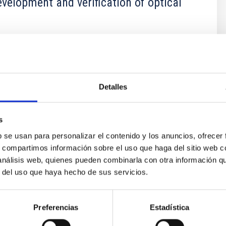
evelopment and verification of optical
ology Division has the capacity for developing
ical elements and systems from the design stages to
follow-up, integration and final verification.
Detalles
s
b se usan para personalizar el contenido y los anuncios, ofrecer
s, compartimos información sobre el uso que haga del sitio web 
 análisis web, quienes pueden combinarla con otra información q
r del uso que haya hecho de sus servicios.
 5
Preferencias
Estadística
ner 3D ATOS 5 es un digitador óptico de alta resolución que pr