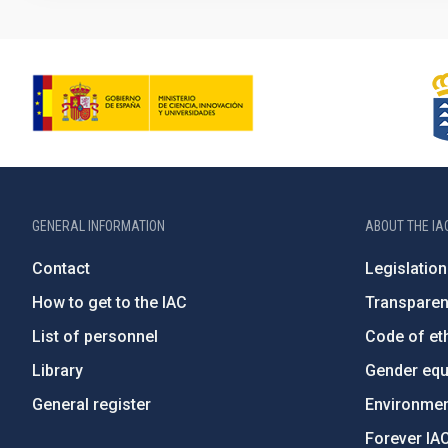
GENERAL INFORMATION
ABOUT THE IA
Contact
Legislation
How to get to the IAC
Transpare
List of personnel
Code of eth
Library
Gender equa
General register
Environment
Forever IA