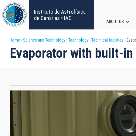
Skip
to
Instituto de Astrofísica
main
de Canarias • IAC
ABOUT US
content
Main
Breadcrumb
Home
Science and Technology
Technology
Technical facilities
Evapor
navigat
Evaporator with built-in