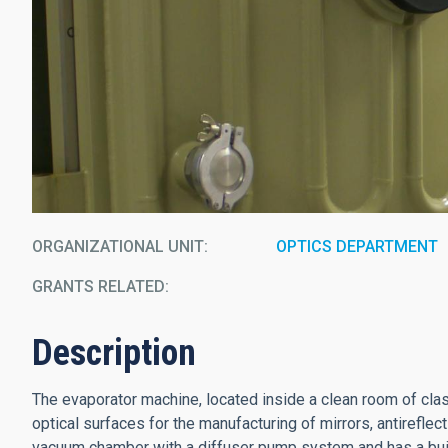
ORGANIZATIONAL UNIT
OPTICS DEPARTMENT
GRANTS RELATED:
Description
The evaporator machine, located inside a clean room of class
optical surfaces for the manufacturing of mirrors, antireflecti
vacuum chamber with a diffuser pump system and has a built