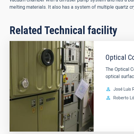
melting materials. It also has a system of multiple quartz cr
Related Technical facility
Optical C
The Optical C
optical surfa
José Luís
R
Roberto
L