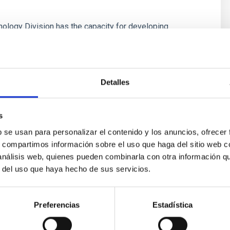
ology Division has the capacity for developing
ical elements and systems from the design stages to
follow-up, integration and final verification.
Detalles
s
b se usan para personalizar el contenido y los anuncios, ofrecer
s, compartimos información sobre el uso que haga del sitio web 
 análisis web, quienes pueden combinarla con otra información q
r del uso que haya hecho de sus servicios.
 5
Preferencias
Estadística
ner 3D ATOS 5 es un digitador óptico de alta resolución que pr
nsionales precisos. Este sistema ofrece ventajas para medir supe