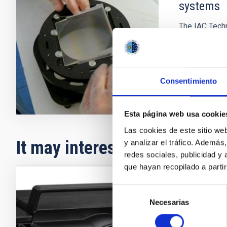
systems
The IAC Techn
complete opt
manufacturing 
Consentimiento
Esta página web usa cookie
Las cookies de este sitio we
It may interest you
y analizar el tráfico. Ademá
redes sociales, publicidad y
que hayan recopilado a parti
Selección
ATOS
Necesarias
de
El escá
consentimiento
tridime