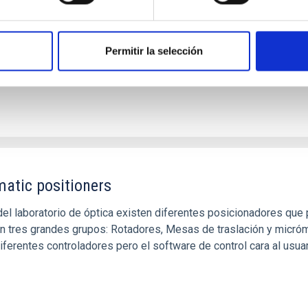
a patrones de franjas precisos sobre la superficie del objeto y
Permitir la selección
atic positioners
del laboratorio de óptica existen diferentes posicionadores qu
 en tres grandes grupos: Rotadores, Mesas de traslación y micró
iferentes controladores pero el software de control cara al usuari