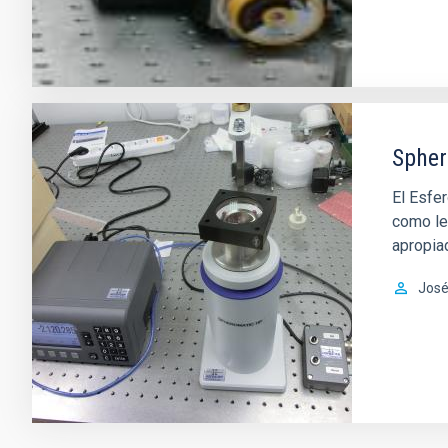
Sphe
El Esfe
como len
apropiad
José