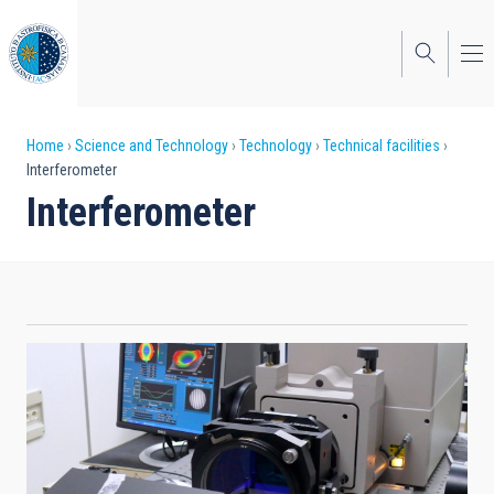
Skip
to
main
content
Breadcrumb
Home
Science and Technology
Technology
Technical facilities
Interferometer
Interferometer