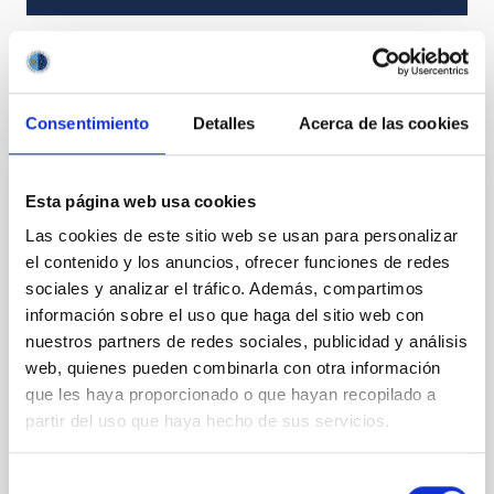
It may interest you
Consentimiento
Detalles
Acerca de las cookies
ATOS 5
Esta página web usa cookies
Las cookies de este sitio web se usan para personalizar
El escáner 3D ATOS 5 es un digitador óptico de alta
el contenido y los anuncios, ofrecer funciones de redes
resolución que proporciona rápidamente datos de
sociales y analizar el tráfico. Además, compartimos
medición tridimensionales precisos. Este sistema
ofrece ventajas para medir superficies reflectantes y
información sobre el uso que haga del sitio web con
objetos con hendiduras. Proyecta patrones de
nuestros partners de redes sociales, publicidad y análisis
franjas precisos sobre la superficie del objeto y son
web, quienes pueden combinarla con otra información
capturados por dos cámaras. Dado que las
que les haya proporcionado o que hayan recopilado a
partir del uso que haya hecho de sus servicios.
Selección