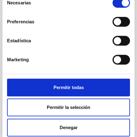
Necesarias
de
consentimiento
Preferencias
Automatic positioners
Dentro del laboratorio de óptica existen diferentes
Estadística
posicionadores que pueden ser controlados
remotamente. Se puieden dividir en tres grandes
grupos: Rotadores, Mesas de traslación y
Marketing
micrómetros. Proceden de diferentes casas y por
tanto tienen diferentes controladores pero el
software de control cara al usuario es similar. En la
siguiente tabla se
Permitir todas
Permitir la selección
Denegar
Spherometer HOFBAUER