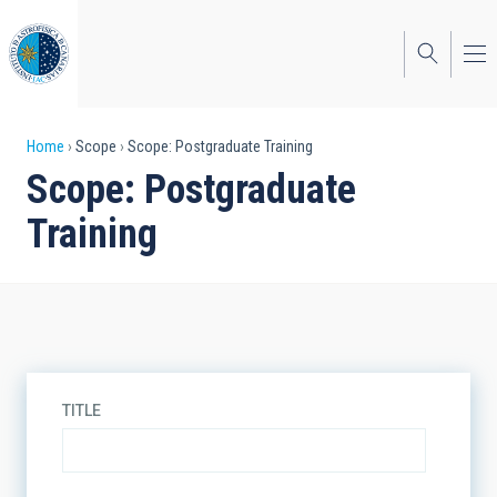
Skip
to
main
content
Breadcrumb
Home
Scope
Scope: Postgraduate Training
Scope: Postgraduate
Training
TITLE