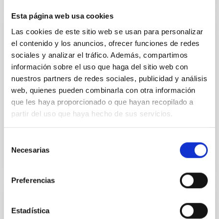
Esta página web usa cookies
Las cookies de este sitio web se usan para personalizar
DOCUMENT
el contenido y los anuncios, ofrecer funciones de redes
AR Reimbursement request form for "ULL
sociales y analizar el tráfico. Además, compartimos
Tutela Academic"
información sobre el uso que haga del sitio web con
nuestros partners de redes sociales, publicidad y análisis
Fill in this reimbursement request of your ULL Tutela
web, quienes pueden combinarla con otra información
Academic, attaching the of paid letter ULL and the
que les haya proporcionado o que hayan recopilado a
bank proof of the corresponding payment. Send
partir del uso que haya hecho de sus servicios.
these...
Selección
Necesarias
de
AR REIMBURSEMENT REQUEST FORM FOR
consentimiento
"ULL TUTELA ACADEMIC"
Preferencias
NEWS
Estadística