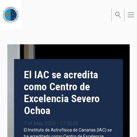
Skip
to
main
content
El IAC se acredita
como Centro de
Excelencia Severo
Ochoa
7 of May, 2026 - 17:50:08
El Instituto de Astrofísica de Canarias (IAC) se
ha acreditado como Centro de Excelencia