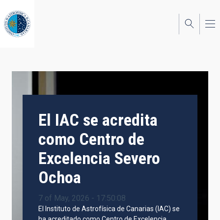
Skip
to
main
content
El IAC se acredita
como Centro de
Excelencia Severo
Ochoa
7 of May, 2026 - 17:50:08
El Instituto de Astrofísica de Canarias (IAC) se
ha acreditado como Centro de Excelencia