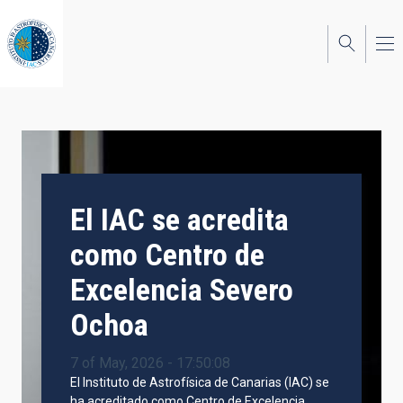
Skip
to
main
content
El IAC se acredita
como Centro de
Excelencia Severo
Ochoa
7 of May, 2026 - 17:50:08
El Instituto de Astrofísica de Canarias (IAC) se
ha acreditado como Centro de Excelencia