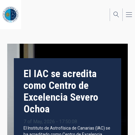
Skip
to
main
content
El IAC se acredita
como Centro de
Excelencia Severo
Ochoa
7 of May, 2026 - 17:50:08
El Instituto de Astrofísica de Canarias (IAC) se
ha acreditado como Centro de Excelencia