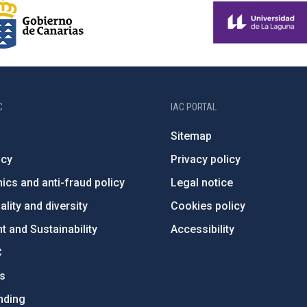
C
IAC PORTAL
Sitemap
ncy
Privacy policy
ics and anti-fraud policy
Legal notice
lity and diversity
Cookies policy
 and Sustainability
Accessibility
C
ts
nding