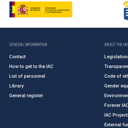
GENERAL INFORMATION
ABOUT THE IA
Contact
Legislation
How to get to the IAC
Transpare
List of personnel
Code of eth
Library
Gender equa
General register
Environment
Forever IA
IAC Projec
External fu