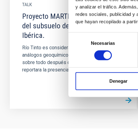
TALK
y analizar el tráfico. Ademá
redes sociales, publicidad y
Proyecto MARTE: microbiología
que hayan recopilado a parti
del subsuelo de la Faja Pirítica
Ibérica.
Selección
Necesarias
de
Río Tinto es considerado uno de los mejores
consentimiento
análogos geoquímicos del planeta MARTE,
sobre todo después que el MER Opportunity
reportara la presencia de sulfatos...
Denegar