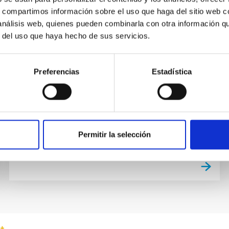
TALK
s, compartimos información sobre el uso que haga del sitio web 
 análisis web, quienes pueden combinarla con otra información q
The Warped Side of our Universe:
r del uso que haya hecho de sus servicios.
From the Big Bang to Black Holes
and Gravitational Waves
Preferencias
Estadística
There is a "Warped side" of our universe,
consisting of objects and phenomena that are
made solely or largely from warped spacetime.
Examples are black holes...
Permitir la selección