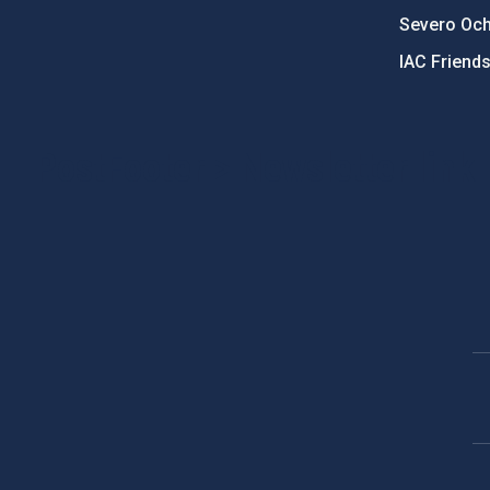
Severo Oc
IAC Friend
PostFooter > Newsletter link