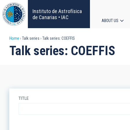
Skip
to
Instituto de Astrofísica
main
de Canarias • IAC
ABOUT US
content
Main
Breadcrumb
Home
Talk series
Talk series: COEFFIS
navigat
Talk series: COEFFIS
TITLE