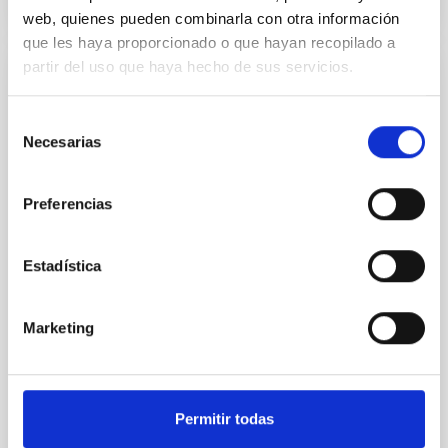
TALK VIDEO
web, quienes pueden combinarla con otra información
que les haya proporcionado o que hayan recopilado a
partir del uso que haya hecho de sus servicios.
SEMINAR
The nature of gamma-ray binaries
Selección
Necesarias
de
The improvement on the Imaging Air Cherenkov
consentimiento
Technique led to the discovery of a new class of
compact binaries: the gamma-ray binaries. This
Preferencias
small class consist of only five members, all of them
composed by a massive star and a compact object.
The nature of the compact object is unknown for all
Estadística
of them but PSR B1259-63, which contains a pulsar. It
Dr.
Alicia López Oramas
Marketing
INSTITUTO DE ASTROFÍSICA DE CANARIAS
Aula
Permitir todas
27 Jun 2017 - 12:30 Europe/London