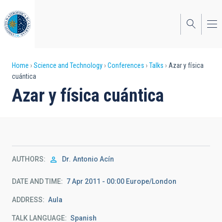
Skip
to
main
content
Breadcrumb
Home
Science and Technology
Conferences
Talks
Azar y física
cuántica
Azar y física cuántica
AUTHORS
Dr.
Antonio Acín
DATE AND TIME
7 Apr 2011 - 00:00 Europe/London
ADDRESS
Aula
TALK LANGUAGE
Spanish