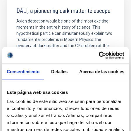
DALI, a pioneering dark matter telescope
Axion detection would be one of the most exciting
moments in the entire history of science. This
hypothetical particle can simultaneously explain two
fundamental problems in Modern Physics: the
mystery of dark matter and the CP problem of the
strong interaction. In this talk, I will provide an
overview of the status for the search for axions and I
Javier de Miguel Hernández
Consentimiento
Detalles
Acerca de las cookies
INSTITUTO DE ASTROFÍSICA DE CANARIAS
Esta página web usa cookies
Online
Las cookies de este sitio web se usan para personalizar
23 Jun 2020 - 12:30 Europe/London
el contenido y los anuncios, ofrecer funciones de redes
Past
sociales y analizar el tráfico. Además, compartimos
información sobre el uso que haga del sitio web con
nuestros partners de redes sociales, publicidad y análisis