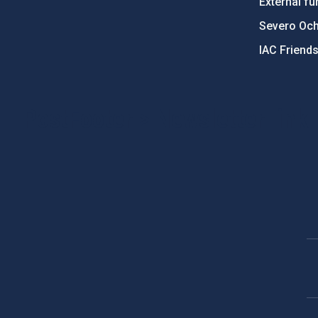
External fu
Severo Oc
IAC Friend
PostFooter > Newsletter link