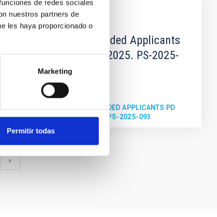
 funciones de redes sociales
con nuestros partners de
DOCUMENT
ue les haya proporcionado o
Admited and Excluded Applicants
PD OUTLIERS FC2 2025. PS-2025-
093
Marketing
ADMITED AND EXCLUDED APPLICANTS PD
OUTLIERS FC2 2025. PS-2025-093
Permitir todas
xt
last
»
ge
page