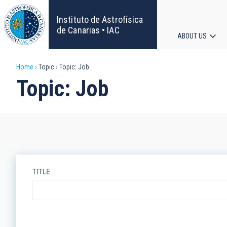
Skip
to
Instituto de Astrofísica
main
de Canarias • IAC
ABOUT US
content
Main
Breadcrumb
Home
Topic
Topic: Job
navigat
Topic: Job
TITLE