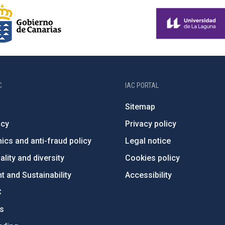
C
IAC PORTAL
Sitemap
ncy
Privacy policy
ics and anti-fraud policy
Legal notice
lity and diversity
Cookies policy
 and Sustainability
Accessibility
C
ts