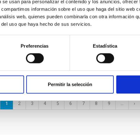
b se usan para personalizar el contenido y los anuncios, ofrecer
s, compartimos información sobre el uso que haga del sitio web 
DOCUMENT
 análisis web, quienes pueden combinarla con otra información q
r del uso que haya hecho de sus servicios.
Admited and Excluded Applicants
PD Local Group PS-2026-049
Preferencias
Estadística
ADMITED AND EXCLUDED APPLICANTS PD
LOCAL GROUP PS-2026-049
Permitir la selección
Current
1
Page
2
Page
3
Page
4
Page
5
Page
6
Page
7
Page
8
Page
9
…
Ne
›
page
pa