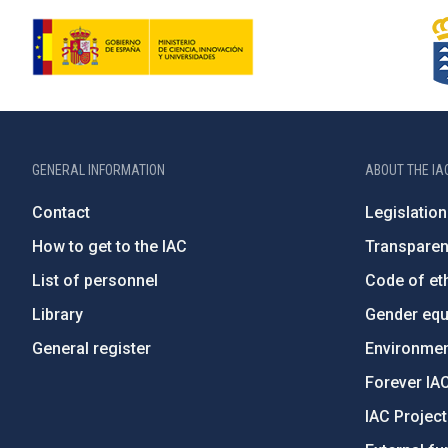
GENERAL INFORMATION
ABOUT THE IA
Contact
Legislation
How to get to the IAC
Transpare
List of personnel
Code of eth
Library
Gender equa
General register
Environment
Forever IA
IAC Projec