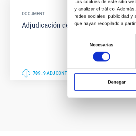
Las cookies de este sitio we
y analizar el tráfico. Ademá
DOCUMENT
redes sociales, publicidad y
que hayan recopilado a parti
Adjudicación de contrato
Selección
Necesarias
de
consentimiento
789_9.ADJCONTRATO_SIGNED.PDF
Denegar
Pagination