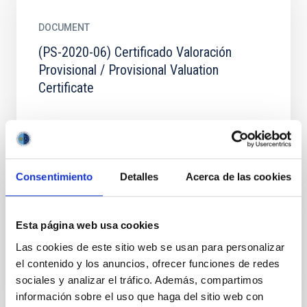
DOCUMENT
(PS-2020-06) Certificado Valoración
Provisional / Provisional Valuation
Certificate
(PS-2020-06) CERTIFICADO VALORACIÓN
PROVISIONAL / PROVISIONAL VALUATION
CERTIFICATE
Consentimiento
Detalles
Acerca de las cookies
DOCUMENT
Esta página web usa cookies
Adjudicación de contrato
Las cookies de este sitio web se usan para personalizar
el contenido y los anuncios, ofrecer funciones de redes
sociales y analizar el tráfico. Además, compartimos
789_9.ADJCONTRATO_SIGNED.PDF
información sobre el uso que haga del sitio web con