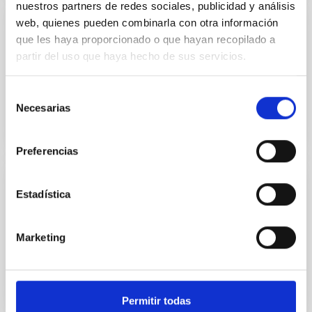
nuestros partners de redes sociales, publicidad y análisis
web, quienes pueden combinarla con otra información
DOCUMENT
que les haya proporcionado o que hayan recopilado a
partir del uso que haya hecho de sus servicios.
Admited and Excluded Applicants PD Local
Group PS-2026-049
Selección
Necesarias
de
ADMITED AND EXCLUDED APPLICANTS PD
consentimiento
LOCAL GROUP PS-2026-049
Preferencias
DOCUMENT
Estadística
Admited and Excluded Applicants PD
OUTLIERS FC2 2025. PS-2025-093
Marketing
ADMITED AND EXCLUDED APPLICANTS PD
OUTLIERS FC2 2025. PS-2025-093
Permitir todas