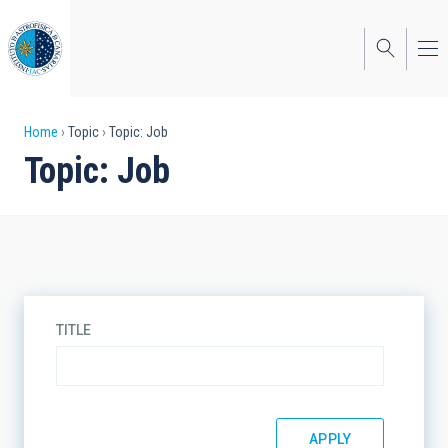
Skip
to
main
content
Breadcrumb
Home
Topic
Topic: Job
Topic: Job
TITLE