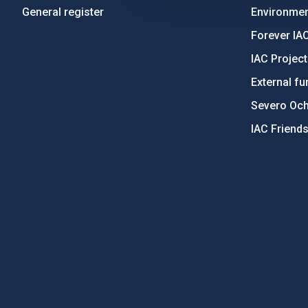
General register
Environment
Forever IA
IAC Projec
External fu
Severo Oc
IAC Friend
PostFooter > Newsletter link