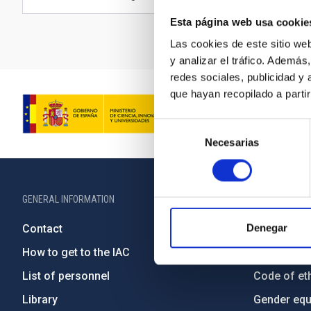
Esta página web usa cookie
Las cookies de este sitio we
y analizar el tráfico. Ademá
redes sociales, publicidad y
que hayan recopilado a parti
Selección
Necesarias
de
consentimiento
GENERAL INFORMATION
ABOUT THE IA
Denegar
Contact
Legislation
How to get to the IAC
Transpare
List of personnel
Code of eth
Library
Gender equa