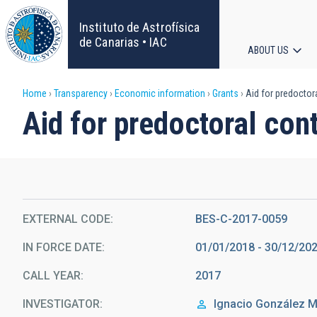
Skip
to
Instituto de Astrofísica
main
de Canarias • IAC
ABOUT US
content
Main
Breadcrumb
Home
Transparency
Economic information
Grants
Aid for predoctora
navigat
Aid for predoctoral cont
EXTERNAL CODE
BES-C-2017-0059
IN FORCE DATE
01/01/2018 - 30/12/20
CALL YEAR
2017
INVESTIGATOR
Ignacio
González M