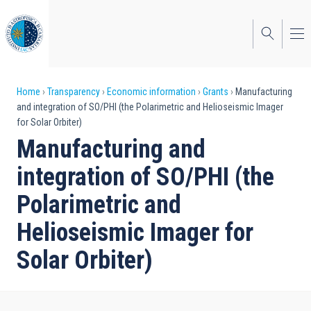
Skip
to
main
content
Breadcrumb
Home
Transparency
Economic information
Grants
Manufacturing
and integration of SO/PHI (the Polarimetric and Helioseismic Imager
for Solar Orbiter)
Manufacturing and
integration of SO/PHI (the
Polarimetric and
Helioseismic Imager for
Solar Orbiter)