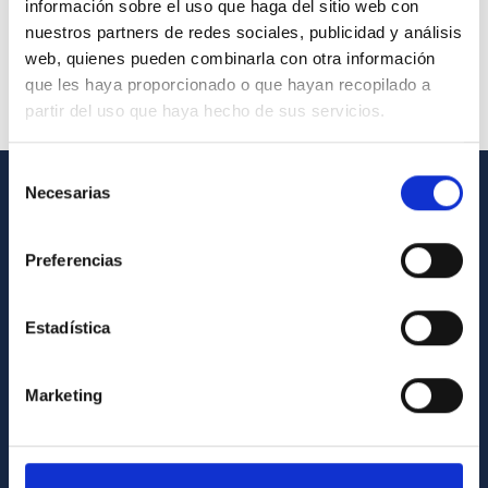
información sobre el uso que haga del sitio web con
nuestros partners de redes sociales, publicidad y análisis
web, quienes pueden combinarla con otra información
que les haya proporcionado o que hayan recopilado a
partir del uso que haya hecho de sus servicios.
Selección
Necesarias
de
GENERAL INFORMATION
consentimiento
Preferencias
Contact
How to get to the IAC
Estadística
List of personnel
Library
Marketing
General register
ABOUT THE IAC