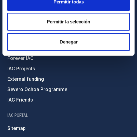
Permitir todas
Legislation
Transparency
Permitir la selección
Code of ethics and anti-fraud policy
Gender equality and diversity
Denegar
Environment and Sustainability
Forever IAC
IAC Projects
External funding
Severo Ochoa Programme
IAC Friends
IAC PORTAL
Sitemap