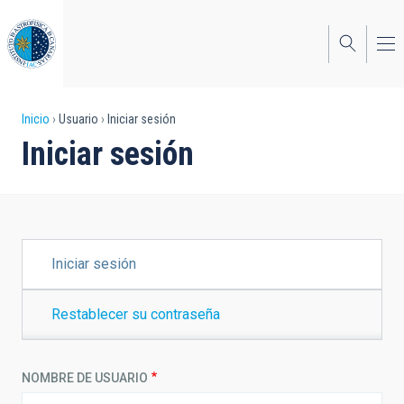
Pasar
al
contenido
principal
Sobrescribir
Inicio
Usuario
Iniciar sesión
Iniciar sesión
enlaces
de
ayuda
a
SOLAPAS
Iniciar sesión
PRINCIPALES
la
navegación
Restablecer su contraseña
NOMBRE DE USUARIO