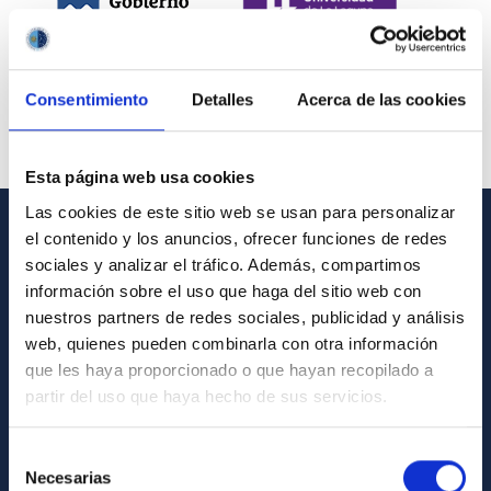
Consentimiento
Detalles
Acerca de las cookies
Esta página web usa cookies
Las cookies de este sitio web se usan para personalizar
el contenido y los anuncios, ofrecer funciones de redes
INFORMACIÓN GENERAL
sociales y analizar el tráfico. Además, compartimos
información sobre el uso que haga del sitio web con
Contacto
nuestros partners de redes sociales, publicidad y análisis
Cómo llegar al IAC
web, quienes pueden combinarla con otra información
que les haya proporcionado o que hayan recopilado a
Directorio de personal
partir del uso que haya hecho de sus servicios.
Biblioteca
Registro general
Selección
Necesarias
de