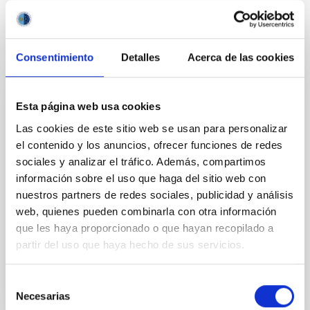
Consentimiento
Detalles
Acerca de las cookies
PERMANENT (OPEN TO PUBLIC)
Esta página web usa cookies
UN CONTRATO - TÉCNICO/A DE TALLER -
Las cookies de este sitio web se usan para personalizar
ESPECIALIDAD MECÁNICA- FIJO
el contenido y los anuncios, ofrecer funciones de redes
sociales y analizar el tráfico. Además, compartimos
LABORAL - PS-2026-032
información sobre el uso que haga del sitio web con
Se convoca proceso selectivo para el ingreso, como
nuestros partners de redes sociales, publicidad y análisis
personal laboral fijo, de un puesto de trabajo con la
web, quienes pueden combinarla con otra información
categoría profesional de Técnico/a de Taller, acogido
que les haya proporcionado o que hayan recopilado a
al Convenio y que tendrá, entre otras
partir del uso que haya hecho de sus servicios.
Selección
Necesarias
de