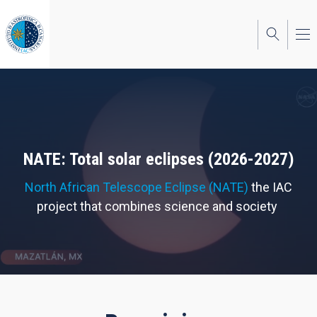
Skip
to
main
content
NATE: Total solar eclipses (2026-2027)
North African Telescope Eclipse (NATE)
the IAC
project that combines science and society