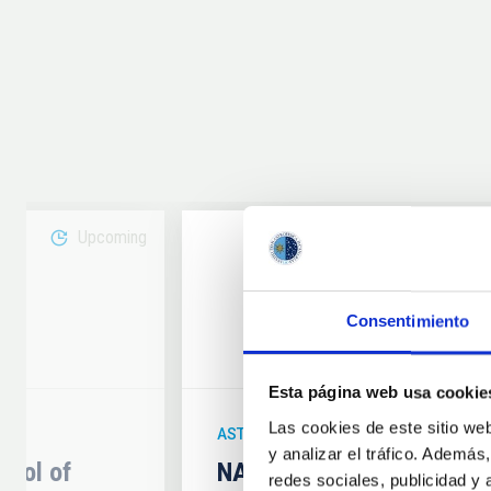
Upcoming
08
Consentimiento
6
AUG
26
Esta página web usa cookie
Las cookies de este sitio we
ASTRONOMICAL EVENT
y analizar el tráfico. Ademá
hool of
NATE en Palencia - Eclip
redes sociales, publicidad y