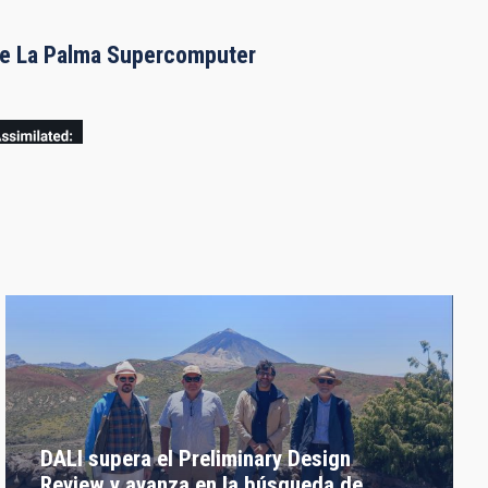
the La Palma Supercomputer
DALI supera el Preliminary Design
Review y avanza en la búsqueda de