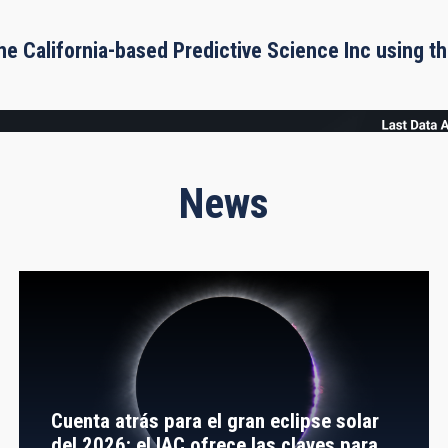
he California-based Predictive Science Inc using 
News
Cuenta atrás para el gran eclipse solar
del 2026: el IAC ofrece las claves para