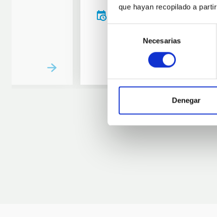
que hayan recopilado a parti
20:00
00:00
Selección
Necesarias
de
consentimiento
Denegar