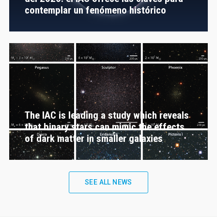
contemplar un fenómeno histórico
The IAC is leading a study which reveals
that binary stars can mimic the effects
of dark matter in smaller galaxies
SEE ALL NEWS