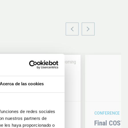
Upcoming
14
Acerca de las cookies
6
AUG
26
 funciones de redes sociales
CONFERENCE
con nuestros partners de
hysics 2026
Final COST 
ue les haya proporcionado o