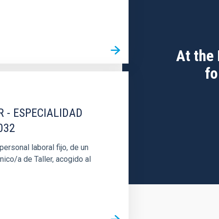
At the
fo
R - ESPECIALIDAD
032
rsonal laboral fijo, de un
nico/a de Taller, acogido al