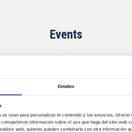
Events
Upcoming
11
10
Detalles
AUG
26
AUG
2
s
b se usan para personalizar el contenido y los anuncios, ofrecer
CONFERENCE
s, compartimos información sobre el uso que haga del sitio web 
se Agosto 2026
Substellar Astrop
 análisis web, quienes pueden combinarla con otra información q