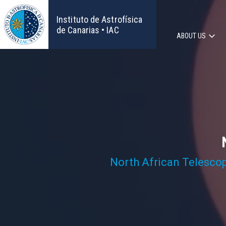
Skip
to
Instituto de Astrofísica
main
de Canarias • IAC
ABOUT US
content
Main
navigat
North African Telesco