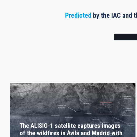
Predicted
by the IAC and t
Frame
The ALISIO-1 satellite captures images
of the wildfires in Ávila and Madrid with