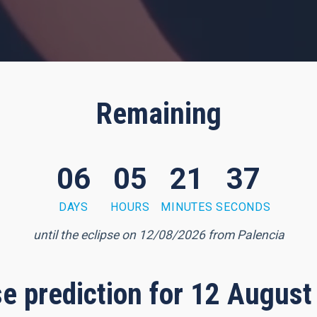
Remaining
06
05
21
35
DAYS
HOURS
MINUTES
SECONDS
until the eclipse on 12/08/2026 from Palencia
pse prediction for 12 August