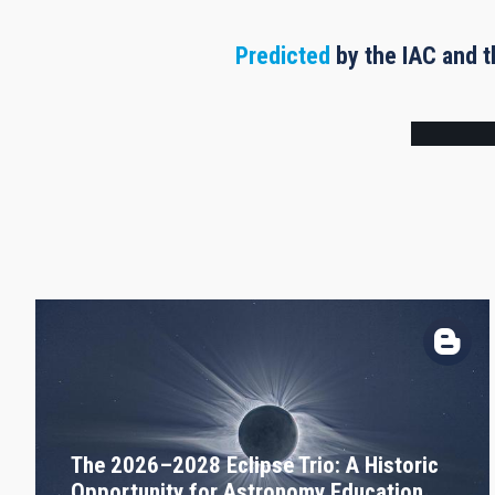
Predicted
by the IAC and t
Frame
The 2026–2028 Eclipse Trio: A Historic
Opportunity for Astronomy Education