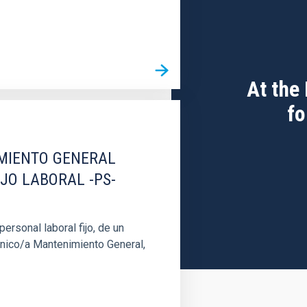
At the
fo
IMIENTO GENERAL
IJO LABORAL -PS-
rsonal laboral fijo, de un
cnico/a Mantenimiento General,