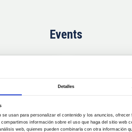
Events
Now
11
10
Detalles
AUG
26
AUG
2
s
b se usan para personalizar el contenido y los anuncios, ofrecer
CONFERENCE
s, compartimos información sobre el uso que haga del sitio web 
se Agosto 2026
Substellar Astrop
 análisis web, quienes pueden combinarla con otra información q