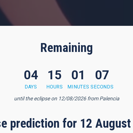
Remaining
04
15
01
06
DAYS
HOURS
MINUTES
SECONDS
until the eclipse on 12/08/2026 from Palencia
pse prediction for 12 August