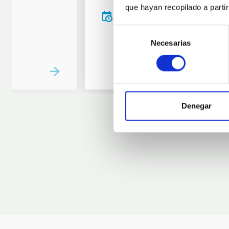
que hayan recopilado a parti
20:00
00:00
Selección
Necesarias
de
consentimiento
Denegar