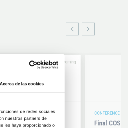
Upcoming
14
Acerca de las cookies
6
AUG
26
 funciones de redes sociales
CONFERENCE
con nuestros partners de
hysics 2026
Final COST 
ue les haya proporcionado o