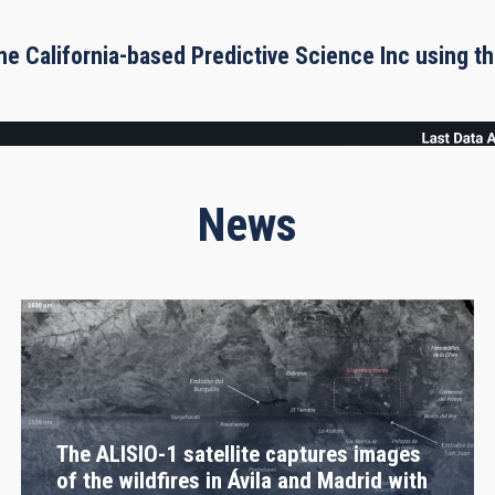
he California-based Predictive Science Inc using 
News
The ALISIO-1 satellite captures images
of the wildfires in Ávila and Madrid with