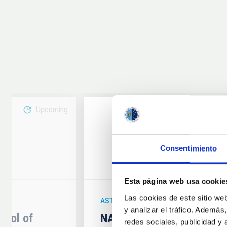
Upcoming
08
Consentimiento
6
AUG
26
Esta página web usa cookie
Las cookies de este sitio we
ASTRONOMICAL EVENT
y analizar el tráfico. Ademá
hool of
NATE en Palencia - Eclip
redes sociales, publicidad y