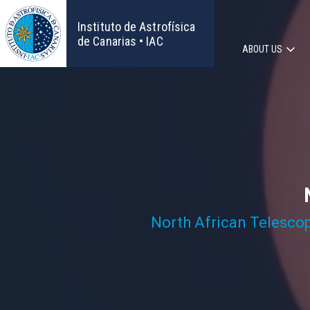
Skip
to
Instituto de Astrofísica
main
de Canarias • IAC
ABOUT US
content
Main
navigat
North African Telesco