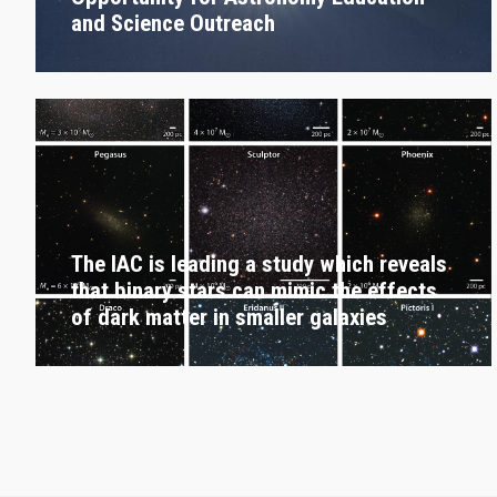
and Science Outreach
The IAC is leading a study which reveals
that binary stars can mimic the effects
of dark matter in smaller galaxies