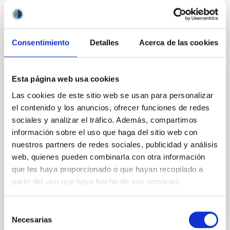
Consentimiento
Detalles
Acerca de las cookies
PERMANENT (OPEN TO PUBLIC)
Esta página web usa cookies
UN CONTRATO - TÉCNICO/A DE TALLER -
Las cookies de este sitio web se usan para personalizar
ESPECIALIDAD MECÁNICA- FIJO
el contenido y los anuncios, ofrecer funciones de redes
sociales y analizar el tráfico. Además, compartimos
LABORAL - PS-2026-032
información sobre el uso que haga del sitio web con
Se convoca proceso selectivo para el ingreso, como
nuestros partners de redes sociales, publicidad y análisis
personal laboral fijo, de un puesto de trabajo con la
web, quienes pueden combinarla con otra información
categoría profesional de Técnico/a de Taller, acogido
que les haya proporcionado o que hayan recopilado a
al Convenio y que tendrá, entre otras
partir del uso que haya hecho de sus servicios.
Selección
Necesarias
de