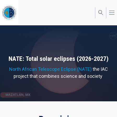
Skip
to
main
content
NATE: Total solar eclipses (2026-2027)
North African Telescope Eclipse (NATE)
the IAC
project that combines science and society