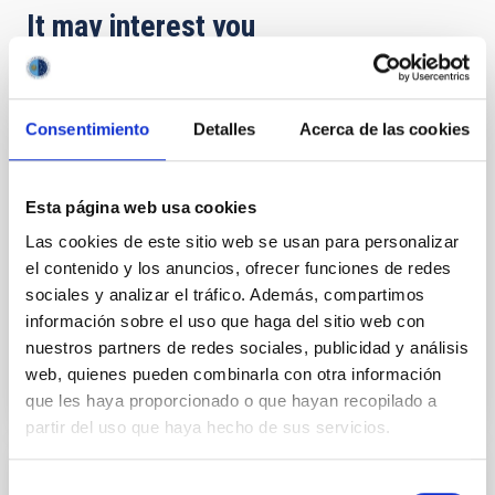
It may interest you
Acuerdo de explotación científica de los
Consentimiento
Detalles
Acerca de las cookies
telescopios William Herschel e Isaac
Newton entre el Instituto de Astrofísica de
Canarias (IAC) y Science and Technology
Esta página web usa cookies
Facilities Council (STFC) y la Nederlandese
Las cookies de este sitio web se usan para personalizar
Organisatie voor Wetenschappelijk
el contenido y los anuncios, ofrecer funciones de redes
Onderzoek (NWO)
sociales y analizar el tráfico. Además, compartimos
In force
información sobre el uso que haga del sitio web con
nuestros partners de redes sociales, publicidad y análisis
web, quienes pueden combinarla con otra información
que les haya proporcionado o que hayan recopilado a
partir del uso que haya hecho de sus servicios.
Selección