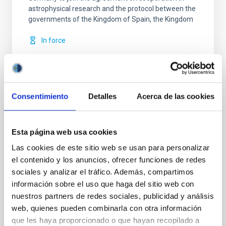
astrophysical research and the protocol between the
governments of the Kingdom of Spain, the Kingdom
In force
Consentimiento
Detalles
Acerca de las cookies
Modificación nº 1 a la Carta Acuerdo sobre
el experimento en colaboración entre el
Esta página web usa cookies
IAC y la Organización Europea de
Las cookies de este sitio web se usan para personalizar
InvestigaciónAstronómica Hemisferio Sur.
el contenido y los anuncios, ofrecer funciones de redes
sociales y analizar el tráfico. Además, compartimos
Ampliar los objetivos de la colaboración para permitir
información sobre el uso que haga del sitio web con
que los experimentos de campo LGS-AO sean
nuestros partners de redes sociales, publicidad y análisis
realizados en el telescopio WHT de La Palma en
web, quienes pueden combinarla con otra información
colaboración científica con el equipo de sistemas de
que les haya proporcionado o que hayan recopilado a