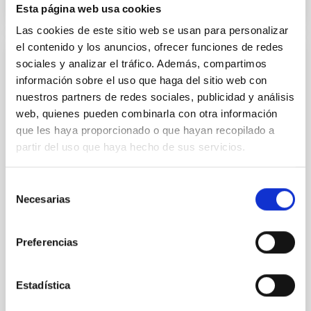
Esta página web usa cookies
Las cookies de este sitio web se usan para personalizar
el contenido y los anuncios, ofrecer funciones de redes
sociales y analizar el tráfico. Además, compartimos
Acuerdo para la instalación del Telescopio
información sobre el uso que haga del sitio web con
de Treinta Metros (TMT) en el
nuestros partners de redes sociales, publicidad y análisis
Observatorio del Roque de los Muchachos
web, quienes pueden combinarla con otra información
entre el IAC y el TMT International
que les haya proporcionado o que hayan recopilado a
Observatory LLC
partir del uso que haya hecho de sus servicios.
Regular las condiciones para la instalación del TMT
en el ORM, su futura operación y, cuando así se
Selección
decida de mutuo acuerdo, su demolición, retirada y
Necesarias
de
restauración del emplazamiento
consentimiento
In-force date
03/29/2017
-
03/29/2021
Preferencias
Not in force
Estadística