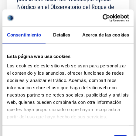
Nórdico en el Observatorio del Roque de
los Muchachos en La Palma
El objeto del Convenio es la operación del NOT en el
ORM, La Palma, en los términos y condiciones que se
Consentimiento
Detalles
Acerca de las cookies
establecen en el Artículo 3 del Protocolo del Tratado
Internacional y las que se contemplan en
Esta página web usa cookies
In-force date
06/18/2020
-
05/16/2032
Las cookies de este sitio web se usan para personalizar
In force
el contenido y los anuncios, ofrecer funciones de redes
sociales y analizar el tráfico. Además, compartimos
información sobre el uso que haga del sitio web con
nuestros partners de redes sociales, publicidad y análisis
web, quienes pueden combinarla con otra información
que les haya proporcionado o que hayan recopilado a
Convenio de colaboración entre el Istituto
partir del uso que haya hecho de sus servicios.
Nacional de Astrofísica (INAF) y el
Instituto de Astrofísica de Canarias (IAC)
Selección