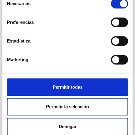
para la instalación y operación de la red
Necesarias
de
ASTRI en el Observatorio del Teide
consentimiento
La instalación y operación de la red ASTRI de
Preferencias
telescopios IACT en el Observatorio del Teide,
Tenerife, bajo los términos y condiciones
contemplados en el Convenio y Apéndices que lo
Estadística
acompañan. La red
In-force date
01/29/2021
-
01/28/2025
Marketing
Not in force
Permitir todas
Permitir la selección
Convenio entre el Leibniz-Institut für
Sonnenphysik y el Instituto de Astrofísica
Denegar
de Canarias del Reino de España para la