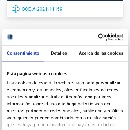
BOE-A-2021-11159
It may interest you
Consentimiento
Detalles
Acerca de las cookies
Acuerdo de explotación científica de los
telescopios William Herschel e Isaac
Esta página web usa cookies
Newton entre el Instituto de Astrofísica de
Las cookies de este sitio web se usan para personalizar
Canarias (IAC) y Science and Technology
el contenido y los anuncios, ofrecer funciones de redes
Facilities Council (STFC) y la Nederlandese
sociales y analizar el tráfico. Además, compartimos
información sobre el uso que haga del sitio web con
Organisatie voor Wetenschappelijk
nuestros partners de redes sociales, publicidad y análisis
Onderzoek (NWO)
web, quienes pueden combinarla con otra información
In force
que les haya proporcionado o que hayan recopilado a