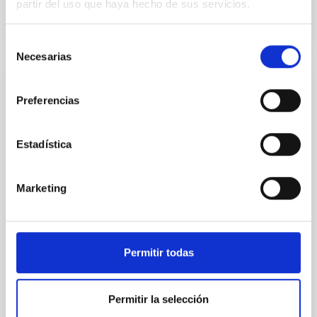
partir del uso que haya hecho de sus servicios.
Selección
Necesarias
de
consentimiento
Acuerdo para la instalación del Telescopio
Preferencias
de Treinta Metros (TMT) en el
Observatorio del Roque de los Muchachos
Estadística
entre el IAC y el TMT International
Observatory LLC
Marketing
Regular las condiciones para la instalación del TMT
en el ORM, su futura operación y, cuando así se
decida de mutuo acuerdo, su demolición, retirada y
restauración del emplazamiento
Permitir todas
In-force date
03/29/2017
-
03/29/2021
Not in force
Permitir la selección