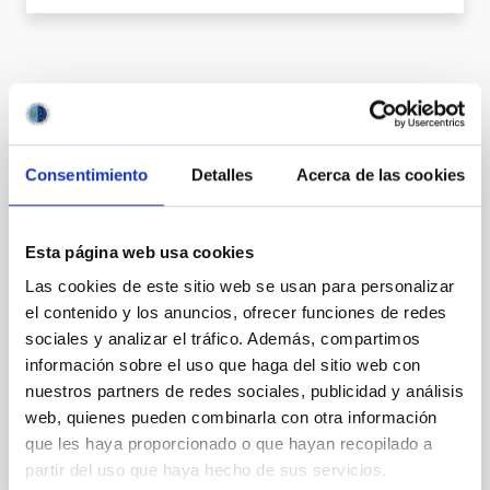
It may interest you
Consentimiento
Detalles
Acerca de las cookies
Acuerdo de explotación científica de los
telescopios William Herschel e Isaac
Esta página web usa cookies
Newton entre el Instituto de Astrofísica de
Canarias (IAC) y Science and Technology
Las cookies de este sitio web se usan para personalizar
Facilities Council (STFC) y la Nederlandese
el contenido y los anuncios, ofrecer funciones de redes
sociales y analizar el tráfico. Además, compartimos
Organisatie voor Wetenschappelijk
información sobre el uso que haga del sitio web con
Onderzoek (NWO)
nuestros partners de redes sociales, publicidad y análisis
In force
web, quienes pueden combinarla con otra información
que les haya proporcionado o que hayan recopilado a
partir del uso que haya hecho de sus servicios.