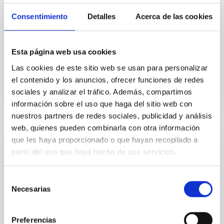
convenios específicos que faciliten la realización de
Consentimiento
Detalles
Acerca de las cookies
proyectos conjuntos en investigación, desarrollo e
innovación, especialmente en el campo de la
In-force date
06/23/2015
-
06/23/2025
Esta página web usa cookies
Not in force
Las cookies de este sitio web se usan para personalizar
el contenido y los anuncios, ofrecer funciones de redes
sociales y analizar el tráfico. Además, compartimos
información sobre el uso que haga del sitio web con
nuestros partners de redes sociales, publicidad y análisis
web, quienes pueden combinarla con otra información
que les haya proporcionado o que hayan recopilado a
Convenio Marco entre la Universidad
partir del uso que haya hecho de sus servicios.
Europea de Canarias y el Instituto de
Astrofísica de Canarias
Selección
Establecer un marco para la realización en común de
Necesarias
de
actividades de formación, intercambio de alumnos,
consentimiento
asesoramiento e investigación
Preferencias