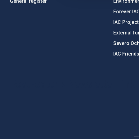
General register
Environment
Forever IA
IAC Projec
External fu
Severo Oc
IAC Friend
PostFooter > Newsletter link