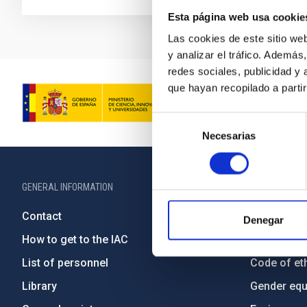
Esta página web usa cookie
Las cookies de este sitio we
y analizar el tráfico. Ademá
redes sociales, publicidad y
que hayan recopilado a parti
Selección
Necesarias
de
consentimiento
GENERAL INFORMATION
ABOUT THE IA
Contact
Legislation
Denegar
How to get to the IAC
Transpare
List of personnel
Code of eth
Library
Gender equa