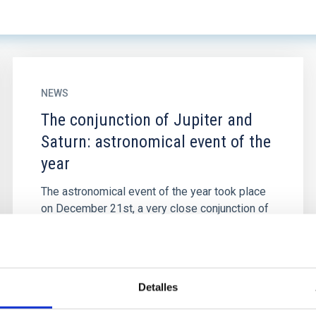
NEWS
The conjunction of Jupiter and
Saturn: astronomical event of the
year
The astronomical event of the year took place
on December 21st, a very close conjunction of
Jupiter and Saturn which was broadcast on
Internet in the channel of...
Detalles