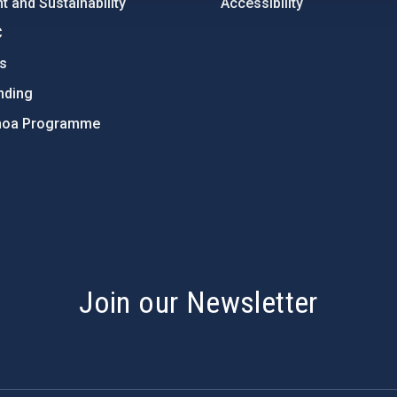
 and Sustainability
Accessibility
C
ts
nding
hoa Programme
s
Join our Newsletter