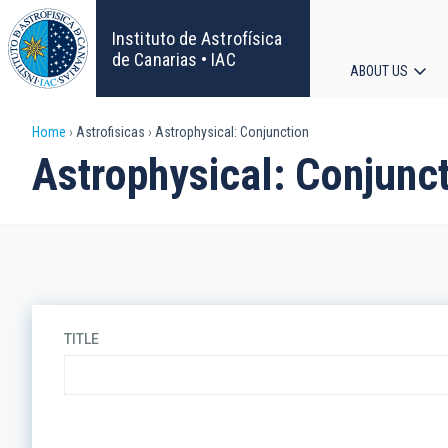
Skip
to
Instituto de Astrofísica
main
de Canarias • IAC
ABOUT US
content
Main
Breadcrumb
Home
Astrofisicas
Astrophysical: Conjunction
navigat
Astrophysical: Conjunc
TITLE